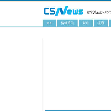
顧客満足度・CS
TOP
情報通信
製造
流通
スマートフォン
工業用品
コンビニ
タブレット
化粧品
卸
携帯電話
日用品
専門店
サーバ
食料飲料品
百貨店
PC
量販店
ITソリューション
通販
ネットワーク製品
アプリ
ITサービス
電子書籍