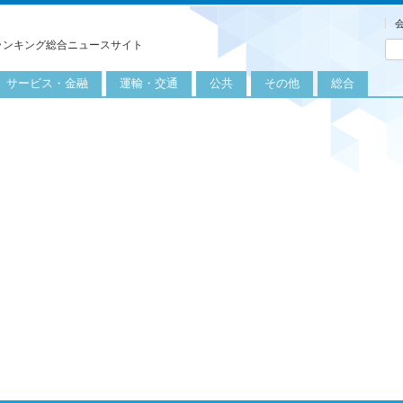
ランキング総合ニュースサイト
サービス・金融
運輸・交通
公共
その他
総合
旅行
自転車
公共団体
農業
保険
自動車
公益サービス
漁業
外食
鉄道
エネルギー
医療
レジャー
運輸
教育
不動産
航空
健康・美容
金融
船舶
労働・仕事
エンタメ