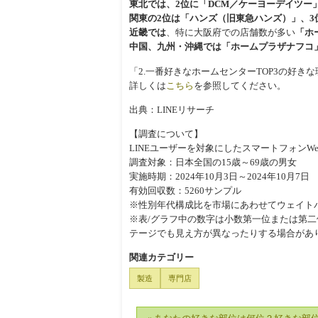
東北では、2位に「DCM／ケーヨーデイツー
関東の2位は「ハンズ（旧東急ハンズ）」、
近畿では
、特に大阪府での店舗数が多い
「ホ
中国、九州・沖縄では「ホームプラザナフコ
「2.一番好きなホームセンターTOP3の好き
詳しくは
こちら
を参照してください。
出典：LINEリサーチ
【調査について】
LINEユーザーを対象にしたスマートフォンWe
調査対象：日本全国の15歳～69歳の男女
実施時期：2024年10月3日～2024年10月7日
有効回収数：5260サンプル
※性別年代構成比を市場にあわせてウェイト
※表/グラフ中の数字は小数第一位または第二
テージでも見え方が異なったりする場合があ
関連カテゴリー
製造
専門店