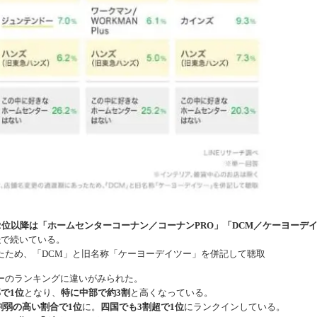
2位以降は「ホームセンターコーナン／コーナンPRO」「DCM／ケーヨーデ
後
で続いている。
たため、「DCM」と旧名称「ケーヨーデイツー」を併記して聴取
ーのランキングに違いがみられた。
で1位
となり、
特に中部で約3割
と高くなっている。
割弱の高い割合で1位
に。
四国でも3割超で1位
にランクインしている。