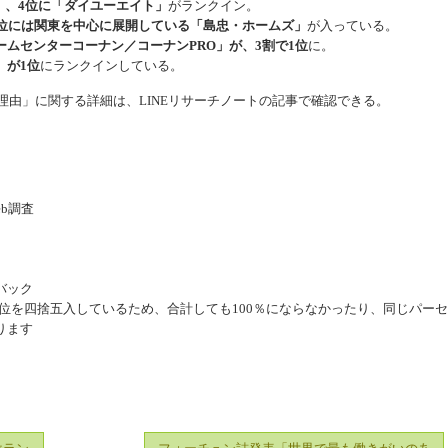
」、4位に「ダイユーエイト」
がランクイン。
3位には関東を中心に展開している「島忠・ホームズ」
が入っている。
ームセンターコーナン／コーナンPRO」が、3割で1位
に。
」が1位
にランクインしている。
な理由」に関する詳細は、LINEリサーチノートの記事で確認できる。
b調査
バック
位を四捨五入しているため、合計しても100％にならなかったり、同じパー
ります