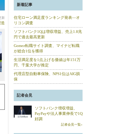
新着記事
住宅ローン満足度ランキング発表―オ
分更新
製造
リコン調査
ソフトバンク1Qは増収増益、売上1.8兆
円で過去最高更新
Gomez転職サイト調査、マイナビ転職
が総合1位を獲得
生活満足度を1点上げる価値は年151万
円、千葉大学が推定
代理店型自動車保険、NPS1位はAIG損
保
記者会見
ソフトバンク増収増益、
PayPayや法人事業伸長で1Q
好調
記者会見一覧»