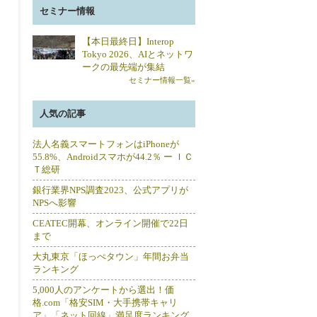
セミナー情報
【本日最終日】Interop
Tokyo 2026、AIとネットワ
ークの最先端が集結
セミナー情報一覧»
人気の記事
法人名義スマートフォンはiPhoneが
55.8%、Androidスマホが44.2％ ー ＩＣ
Ｔ総研
銀行業界NPS調査2023、公式アプリが
NPSへ影響
CEATEC開幕、オンライン開催で22日
まで
大丸東京「ほっぺタウン」年間お弁当
ランキング
5,000人のアンケートから選出！価
格.com「格安SIM・大手携帯キャリ
ア」「ネット回線」満足度ランキング