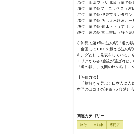
25位 田園プラザ川場 （道の
26位 道の駅フェニックス（宮
27位 道の駅 伊東マリンタウ
28位 道の駅 あしょろ銀河ホー
29位 道の駅 知床・らうす（
30位 道の駅 富士吉田（静岡
◇沖縄で第1号の道の駅「道の駅
全国には1,100を超える道の
キングとして発表をしている。
エリアから各5施設が選ばれた
「道の駅」。次回の旅の途中に
【評価方法】
「旅好きが選ぶ！日本人に人気の道の
本語の口コミの評価（5 段階）
関連カテゴリー
旅行
自動車
専門店