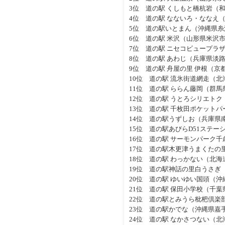
3位 道の駅 くしもと橋杭岩（
4位 道の駅 なないろ・ななえ
5位 道の駅いとまん（沖縄県糸
6位 道の駅 米沢（山形県米沢
7位 道の駅 ニセコビュープラ
8位 道の駅 あわじ（兵庫県淡
9位 道の駅 舟屋の里 伊根（京
10位 道の駅 流氷街道網走（
11位 道の駅 ららん藤岡（群馬
12位 道の駅 うとろシリエト
13位 道の駅 千枚田ポケット
14位 道の駅うずしお（兵庫県
15位 道の駅あびらD51ステー
16位 道の駅 サーモンパーク
17位 道の駅木更津うまくたの
18位 道の駅 わっかない（北海
19位 道の駅神話の里白うさぎ
20位 道の駅 ゆいゆい国頭（
21位 道の駅 保田小学校（千葉
22位 道の駅とみうら枇杷倶楽
23位 道の駅かでな（沖縄県嘉
24位 道の駅 なかさつない（