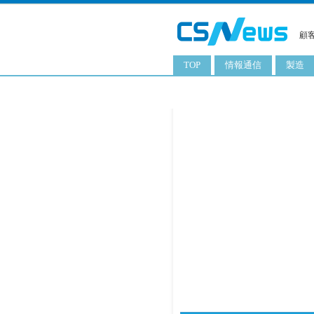
顧
TOP
情報通信
製造
スマートフォン
工業用
タブレット
化粧品
携帯電話
日用品
サーバ
食料飲
PC
ITソリューション
ネットワーク製品
アプリ
ITサービス
電子書籍