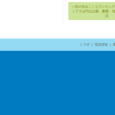
« 街の住みここちランキン
ップ３は円山公園、桑園、
託
｜
TOP
｜
電波情報
｜