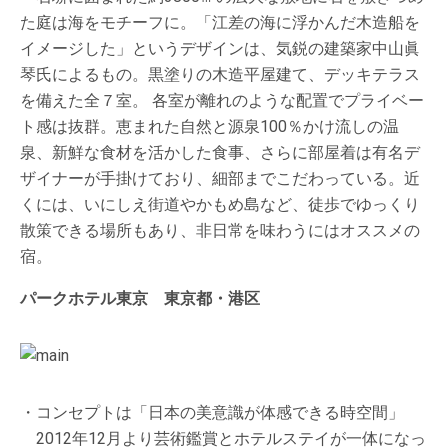
た庭は海をモチーフに。「江差の海に浮かんだ木造船を
イメージした」というデザインは、気鋭の建築家中山眞
琴氏によるもの。黒塗りの木造平屋建て、デッキテラス
を備えた全７室。 各室が離れのような配置でプライベー
ト感は抜群。恵まれた自然と源泉100％かけ流しの温
泉、新鮮な食材を活かした食事、さらに部屋着は有名デ
ザイナーが手掛けており、細部までこだわっている。近
くには、いにしえ街道やかもめ島など、徒歩でゆっくり
散策できる場所もあり、非日常を味わうにはオススメの
宿。
パークホテル東京 東京都・港区
・コンセプトは「日本の美意識が体感できる時空間」
2012年12月より芸術鑑賞とホテルステイが一体になっ