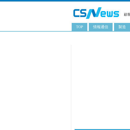
顧
TOP
情報通信
製造
スマートフォン
工業用
タブレット
化粧品
携帯電話
日用品
サーバ
食料飲
PC
ITソリューション
ネットワーク製品
アプリ
ITサービス
電子書籍