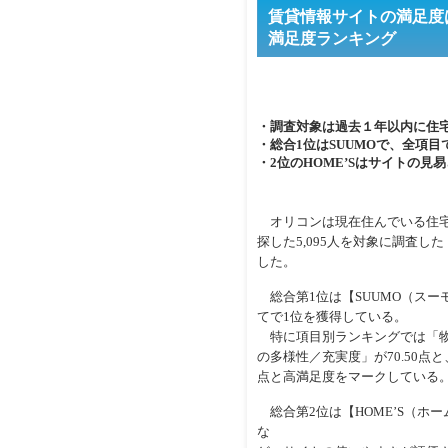
賃貸情報サイトの満足度は
満足度ランキング
・調査対象は過去１年以内に住宅
・総合1位はSUUMOで、全項目
・2位のHOME’Sはサイトの
オリコンは現在住んでいる住宅
探した5,095人を対象に調査
した。
総合第1位は【SUUMO（スー
てで1位を獲得している。
特に項目別ランキングでは「物件
の多様性／充実度」が70.50点
点と高満足度をマークしている
総合第2位は【HOME’S（ホ
な