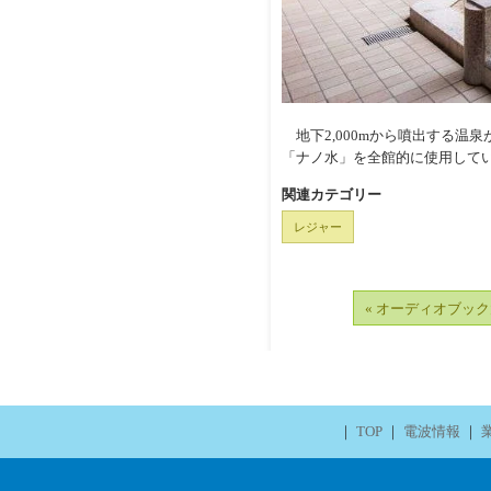
地下2,000mから噴出する温
「ナノ水」を全館的に使用して
関連カテゴリー
レジャー
« オーディオブック大
｜
TOP
｜
電波情報
｜