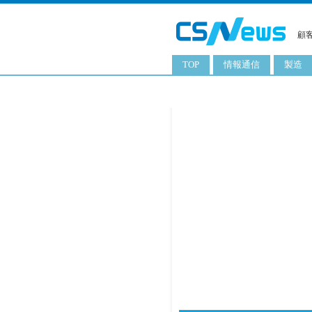
顧
TOP
情報通信
製造
スマートフォン
工業用
タブレット
化粧品
携帯電話
日用品
サーバ
食料飲
PC
ITソリューション
ネットワーク製品
アプリ
ITサービス
電子書籍