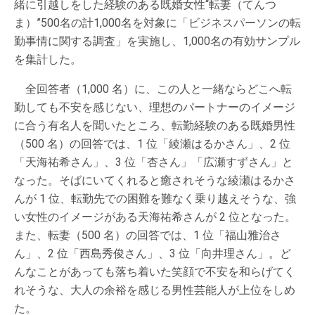
緒に引越しをした経験のある既婚女性“転妻（てんつ
ま）”500名の計1,000名を対象に「ビジネスパーソンの転
勤事情に関する調査」を実施し、1,000名の有効サンプル
を集計した。
全回答者（1,000 名）に、この人と一緒ならどこへ転
勤しても不安を感じない、理想のパートナーのイメージ
に合う有名人を聞いたところ、転勤経験のある既婚男性
（500 名）の回答では、1 位「綾瀬はるかさん」、2 位
「天海祐希さん」、3 位「杏さん」「広瀬すずさん」と
なった。そばにいてくれると癒されそうな綾瀬はるかさ
んが 1 位、転勤先での困難を難なく乗り越えそうな、強
い女性のイメージがある天海祐希さんが 2 位となった。
また、転妻（500 名）の回答では、1 位「福山雅治さ
ん」、2 位「西島秀俊さん」、3 位「向井理さん」。ど
んなことがあっても落ち着いた笑顔で不安を和らげてく
れそうな、大人の余裕を感じる男性芸能人が上位をしめ
た。