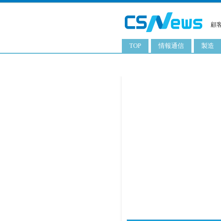
顧
TOP
情報通信
製造
スマートフォン
工業用
タブレット
化粧品
携帯電話
日用品
サーバ
食料飲
PC
ITソリューション
ネットワーク製品
アプリ
ITサービス
電子書籍