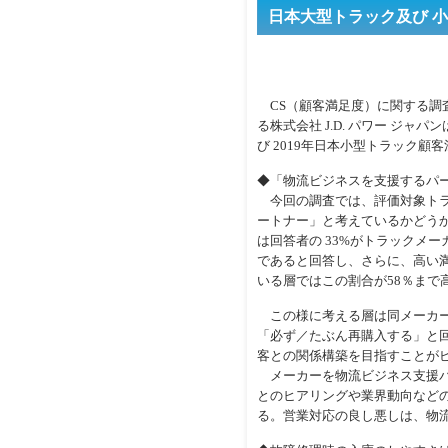
日本大型トラック及び 小
CS（顧客満足度）に関する調
る株式会社 J.D. パワー ジャ
び 2019年日本小型トラック顧
◆「物流ビジネスを支援するパ
今回の調査では、評価対象トラ
ートナー」と考えているかどう
は回答者の 33%がトラックメ
であると回答し、さらに、高い満足
いる層ではこの割合が58％まで
この様に考える層は同メーカー
「必ず／たぶん再購入する」と
客との関係構築を目指すことが
メーカーを物流ビジネス支援パ
とのヒアリングや業界動向など
る。営業対応の良し悪しは、物