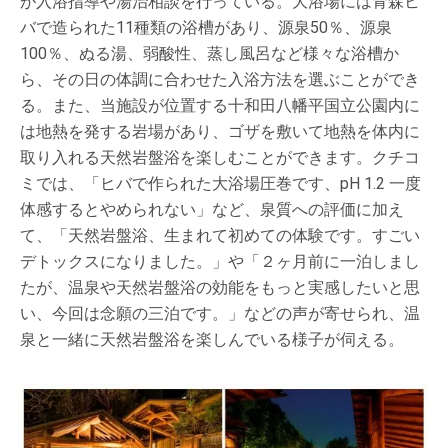
が入浴指導や湯治相談を行っている。大浴場には青森ヒ
バで造られた11種類の浴槽があり、源泉50％、源泉
100％、ぬる湯、弱酸性、蒸し風呂など様々な浴槽か
ら、その日の体調に合わせた入浴方法を選ぶことができ
る。また、当施設が位置する十和田八幡平国立公園内に
は地熱を発する岩場があり、ゴザを敷いて地熱を体内に
取り入れる天然岩盤浴を楽しむことができます。クチコ
ミでは、「ヒバで作られた大浴場圧巻です、pH 1.2 一度
体感するとやめられない」など、泉質への評価に加え
て、「天然岩盤浴、生まれて初めての体験です。すごい
デトックスになりました。」や「２ヶ月前に一泊しまし
たが、温泉や天然岩盤浴の効能をもっと実感したいと思
い、今回は念願の三泊です。」などの声が寄せられ、温
泉と一緒に天然岩盤浴を楽しんでいる様子が伺える。