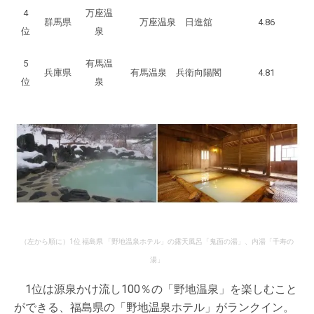
4
万座温
群馬県
万座温泉 日進舘
4.86
位
泉
5
有馬温
兵庫県
有馬温泉 兵衛向陽閣
4.81
位
泉
（左から順に）1位 福島県 「野地温泉ホテル」の露天風呂「鬼面の湯」、内湯「千寿の
湯」
1位は源泉かけ流し100％の「野地温泉」を楽しむこと
ができる、福島県の「野地温泉ホテル」がランクイン。