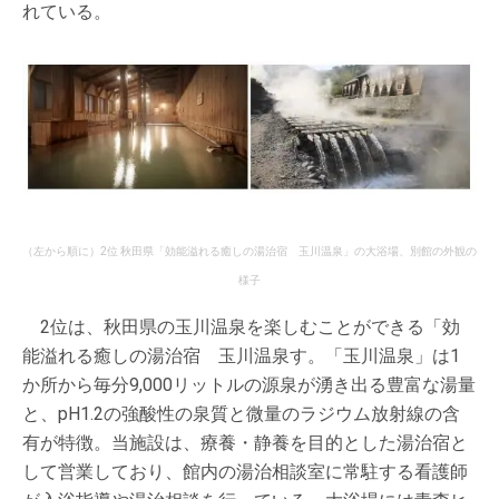
れている。
（左から順に）2位 秋田県「効能溢れる癒しの湯治宿 玉川温泉」の大浴場、別館の外観の
様子
2位は、秋田県の玉川温泉を楽しむことができる「効
能溢れる癒しの湯治宿 玉川温泉す。「玉川温泉」は1
か所から毎分9,000リットルの源泉が湧き出る豊富な湯量
と、pH1.2の強酸性の泉質と微量のラジウム放射線の含
有が特徴。当施設は、療養・静養を目的とした湯治宿と
して営業しており、館内の湯治相談室に常駐する看護師