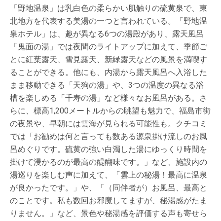
「野地温泉」は乳白色の柔らかい肌触りの硫黄泉で、東
北地方を代表する美湯の一つと言われている。「野地温
泉ホテル」は、趣が異なる6つの湯殿があり、露天風呂
「鬼面の湯」では夜間のライトアップに加えて、季節ご
とに紅葉露天、雪見露天、新緑露天などの風景を満喫す
ることができる。他にも、内湯から露天風呂へ入浴した
まま移動できる「天狗の湯」や、3つの温度の異なる浴
槽を楽しめる「千寿の湯」など様々なお風呂がある。さ
らに、標高1,200メートルからの眺望も魅力で、福島市街
の夜景や、早朝には雲海が見られる可能性も。クチコミ
では「お勧めは何と言っても数ある源泉掛け流しのお風
呂めぐりです。硫黄の強い白濁した湯にゆっくり時間を
掛けて浸かるのが最高の醍醐味です。」など、施設内の
湯巡りを楽しむ声に加えて、「雲上の秘湯！最高に温泉
が良かったです。」や、「（同伴者が）お風呂、最高と
のことです。私も数回お邪魔してますが、秘湯感がたま
りません。」など、景色や秘湯感を評価する声も寄せら