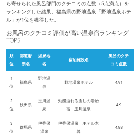
ら寄せられた風呂部門のクチコミの点数（5点満点）を
ランキングした結果、福島県の野地温泉「野地温泉ホテ
ル」が1位を獲得した。
お風呂のクチコミ評価が高い温泉宿ランキング
TOP5
順
都道府
温泉地
風呂のクチ
宿泊施設名
位
県名
名
コミ点数
1
野地温
福島県
野地温泉ホテル
4.91
位
泉
2
玉川温
効能溢れる癒しの湯治
秋田県
4.9
位
泉
宿 玉川温泉
3
伊香保
伊香保温泉 ホテル木
群馬県
4.88
位
温泉
暮