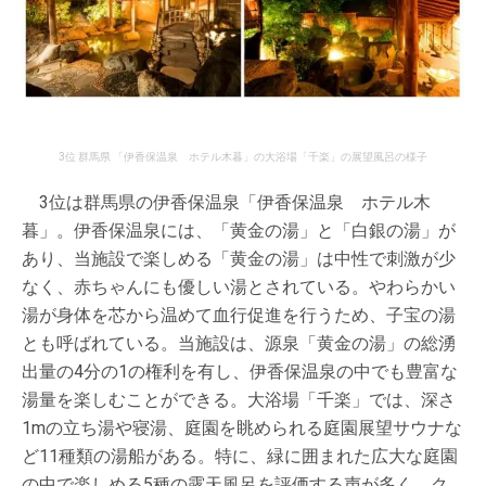
3位 群馬県 「伊香保温泉 ホテル木暮」の大浴場「千楽」の展望風呂の様子
3位は群馬県の伊香保温泉「伊香保温泉 ホテル木
暮」。伊香保温泉には、「黄金の湯」と「白銀の湯」が
あり、当施設で楽しめる「黄金の湯」は中性で刺激が少
なく、赤ちゃんにも優しい湯とされている。やわらかい
湯が身体を芯から温めて血行促進を行うため、子宝の湯
とも呼ばれている。当施設は、源泉「黄金の湯」の総湧
出量の4分の1の権利を有し、伊香保温泉の中でも豊富な
湯量を楽しむことができる。大浴場「千楽」では、深さ
1mの立ち湯や寝湯、庭園を眺められる庭園展望サウナな
ど11種類の湯船がある。特に、緑に囲まれた広大な庭園
の中で楽しめる5種の露天風呂を評価する声が多く、ク