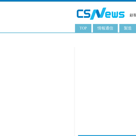
顧
TOP
情報通信
製造
スマートフォン
工業用
タブレット
化粧品
携帯電話
日用品
サーバ
食料飲
PC
ITソリューション
ネットワーク製品
アプリ
ITサービス
電子書籍