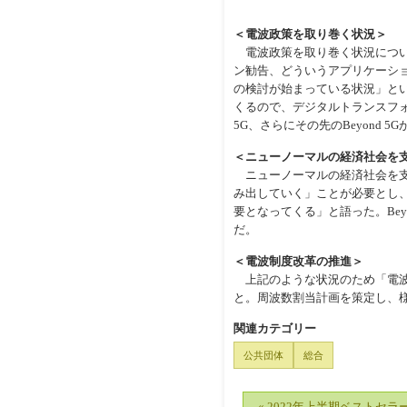
＜電波政策を取り巻く状況＞
電波政策を取り巻く状況について
ン勧告、どういうアプリケーシ
の検討が始まっている状況」という
くるので、デジタルトランスフ
5G、さらにその先のBeyond
＜ニューノーマルの経済社会を
ニューノーマルの経済社会を支
み出していく」ことが必要とし
要となってくる」と語った。Bey
だ。
＜電波制度改革の推進＞
上記のような状況のため「電波
と。周波数割当計画を策定し、
関連カテゴリー
公共団体
総合
« 2022年上半期ベストセ