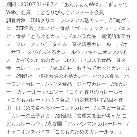
期間：2020.7.31～8.7／ 「あんふぁんWeb」「ぎゅって
Web」会員、こどもりびんぐアンケート会員
調査対象：江崎グリコ「プレミアム熟カレー」/江崎グリ
コ「ZEPPIN」/エスビー食品「ゴールデンカレー」/エス
ビー食品「とろけるカレー」/エバラ食品「横濱舶来亭カ
レーフレーク」/イータイム「直火焙煎カレールー」/オ
ーサワ 「スパイス香るカレールウ」/キャニオンスパイ
ス「かぞくのためのカレールウ。」/コスモ食品「直火
焼 カレー・ルー」/成城石井「おうちでホッとカレール
ー」/創健社 「植物素材の本格カレー」/ハウス食品「バ
ーモントカレー」/ハウス食品「ジャワカレー」/蜂カレ
ー 「カレールー」/ムソー 「コクと香りのカレールゥ」
＜こどもカレー＞ハウス食品「特定原材料７品目不使
用 はじめて食べるバーモントカレー」/エスビー食品
「カレーの王子さま」/創健社「管理栄養士が考えた こ
どもカレールウ」/永谷園「アンパンマン カレールゥ」/
キャニオンスパイス「こどものためのカレールゥ。」