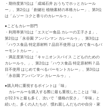
・期待度第1位は「成城石井 おうちでホッとカレール
ー」、第2位は「創健社 植物素材の本格カレー」、第3位
は「ムソー コクと香りのカレールゥ」。
●こどもカレー部門
・利用率第1位は「エスビー食品 カレーの王子さま」、
第2位は「永谷園 アンパンマン カレールゥ」、第3位は
「ハウス食品 特定原材料７品目不使用 はじめて食べるバ
ーモントカレー」 。
・満足度第1位は「キャニオンスパイス こどものための
カレールゥ。」、第2位は「ハウス食品 特定原材料７品
目不使用 はじめて食べるバーモントカレー」、第3位は
「永谷園 アンパンマン カレールゥ」 。
●購入時に重視するポイントは「味」
カレールーを購入する際に最も重視したことは「味」
が32.3％と最も多く、次いで「価格の安さ」「辛味」と
続いた。多くの人たちが、慣れ親しんだものや自分・家