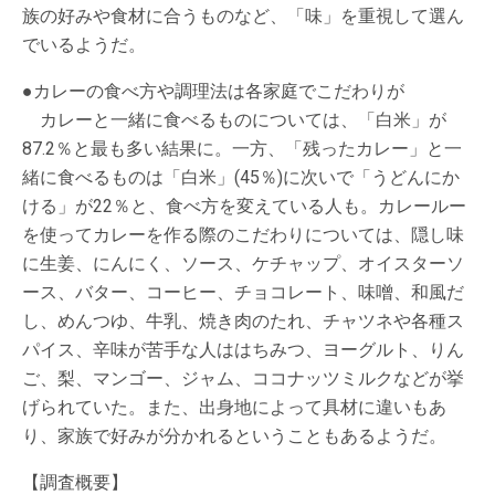
族の好みや食材に合うものなど、「味」を重視して選ん
でいるようだ。
●カレーの食べ方や調理法は各家庭でこだわりが
カレーと一緒に食べるものについては、「白米」が
87.2％と最も多い結果に。一方、「残ったカレー」と一
緒に食べるものは「白米」(45％)に次いで「うどんにか
ける」が22％と、食べ方を変えている人も。カレールー
を使ってカレーを作る際のこだわりについては、隠し味
に生姜、にんにく、ソース、ケチャップ、オイスターソ
ース、バター、コーヒー、チョコレート、味噌、和風だ
し、めんつゆ、牛乳、焼き肉のたれ、チャツネや各種ス
パイス、辛味が苦手な人ははちみつ、ヨーグルト、りん
ご、梨、マンゴー、ジャム、ココナッツミルクなどが挙
げられていた。また、出身地によって具材に違いもあ
り、家族で好みが分かれるということもあるようだ。
【調査概要】