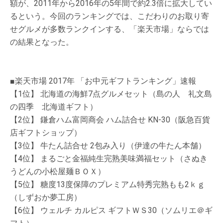
額が、2011年から2016年の5年間で約2.3倍に拡大してい
るという。今回のランキングでは、こだわりのお取り寄
せグルメが多数ランクインする、「楽天市場」ならでは
の結果となった。
■楽天市場 2017年 「お中元ギフトランキング」速報
【1位】 北海道の海鮮7点グルメセット（島の人 礼文島
の四季 北海道ギフト）
【2位】 鎌倉ハム富岡商会 ハム詰合せ KN-30（阪急百貨
店ギフトショップ）
【3位】 牛たん詰合せ 2包み入り（伊達の牛たん本舗）
【4位】 まるごと金福純生完熟美味満福セット（さぬき
うどんの小松屋麺ＢＯＸ）
【5位】 糖度13度保障のプレミアム特秀完熟もも2ｋｇ
（しずおか夢工房）
【6位】 ウェルチ カルピス ギフトＷＳ30（ソムリエ＠ギ