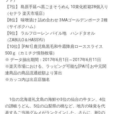
フト）
【7位】 島原手延べ黒ごまそうめん 10束化粧箱28個入り
（セテラ 楽天市場店）
【8位】 味噌漬け 詰め合わせ 3MAゴールデンポーク 2種
（サイボクハム）
【9位】 ラルフローレン パイル地 ハンドタオル
（ZABULO＆HASSYU）
【10位】[PAI1] 鹿児島黒毛和牛霜降肩ローススライス
500ｇ（カミチク情熱牧場）
※ データ抽出期間：2017年6月1日～2017年6月11日
※楽天市場における、ラッピング可能な[PAI1] お中元関
連商品の商品流通総額より算出
※カッコ内は出店店舗名
1位の北海道礼文島の海鮮や3位の仙台の牛タン、4位
の讃岐うどん、5位の山梨県の桃など、地方の味覚を代
表するご当地グルメがランクインした。さらに、8位の