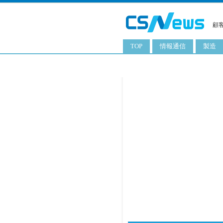
顧
TOP
情報通信
製造
スマートフォン
工業用
タブレット
化粧品
携帯電話
日用品
サーバ
食料飲
PC
ITソリューション
ネットワーク製品
アプリ
ITサービス
電子書籍