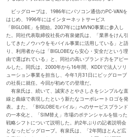
ビッグローブは、1986年にパソコン通信のPC-VANを
はじめ、1996年にはインターネットサービス
「BIGLOBE」を開始。2007年にはMVNO事業に参入し
た。同社代表取締役社長の有泉健氏は、「業界をけん引
してきたノウハウをモバイル事業に活用している」と語
り、利用者からは「BIGLOBEなら安心・安全だという理
由で選ばれている」と、同社の高いブランド力をアピー
ルした。同氏は、2000年から16年間、KDDIで法人ソリ
ューション事業を担当し、今年1月31日にビッグローブ
の社長に就任。今回が初めての登壇だ。
有泉氏は、続いて、誠実さとやさしさをシンプルな直
線と曲線で表現したという新たなコーポレートロゴを発
表。また、「BIGLOBEモバイル」へのサービスブランド
の一本化と、「SIM替え」市場のポテンシャルを狙った
戦略シフトについて説明した。約2年ぶりの記者説明会
となったビッグローブ。有泉氏は、「2年間ほとんど広