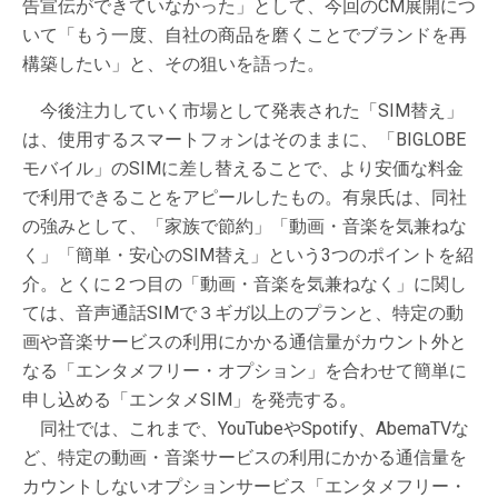
告宣伝ができていなかった」として、今回のCM展開につ
いて「もう一度、自社の商品を磨くことでブランドを再
構築したい」と、その狙いを語った。
今後注力していく市場として発表された「SIM替え」
は、使用するスマートフォンはそのままに、「BIGLOBE
モバイル」のSIMに差し替えることで、より安価な料金
で利用できることをアピールしたもの。有泉氏は、同社
の強みとして、「家族で節約」「動画・音楽を気兼ねな
く」「簡単・安心のSIM替え」という3つのポイントを紹
介。とくに２つ目の「動画・音楽を気兼ねなく」に関し
ては、音声通話SIMで３ギガ以上のプランと、特定の動
画や音楽サービスの利用にかかる通信量がカウント外と
なる「エンタメフリー・オプション」を合わせて簡単に
申し込める「エンタメSIM」を発売する。
同社では、これまで、YouTubeやSpotify、AbemaTVな
ど、特定の動画・音楽サービスの利用にかかる通信量を
カウントしないオプションサービス「エンタメフリー・