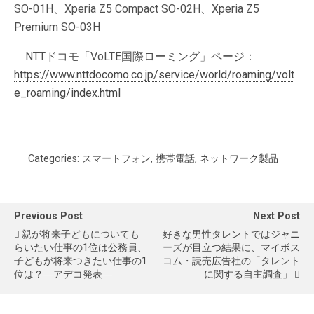
SO-01H、Xperia Z5 Compact SO-02H、Xperia Z5
Premium SO-03H
NTTドコモ「VoLTE国際ローミング」ページ：
https://www.nttdocomo.co.jp/service/world/roaming/volt
e_roaming/index.html
Categories:
スマートフォン
,
携帯電話
,
ネットワーク製品
Previous Post
Next Post
親が将来子どもについても
好きな男性タレントではジャニ
らいたい仕事の1位は公務員、
ーズが目立つ結果に、マイボス
子どもが将来つきたい仕事の1
コム・読売広告社の「タレント
位は？―アデコ発表―
に関する自主調査」