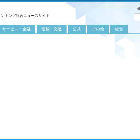
ランキング総合ニュースサイト
サービス・金融
運輸・交通
公共
その他
総合
旅行
自転車
公共団体
農業
保険
自動車
公益サービス
漁業
外食
鉄道
エネルギー
医療
レジャー
運輸
教育
不動産
航空
健康・美容
金融
船舶
労働・仕事
エンタメ