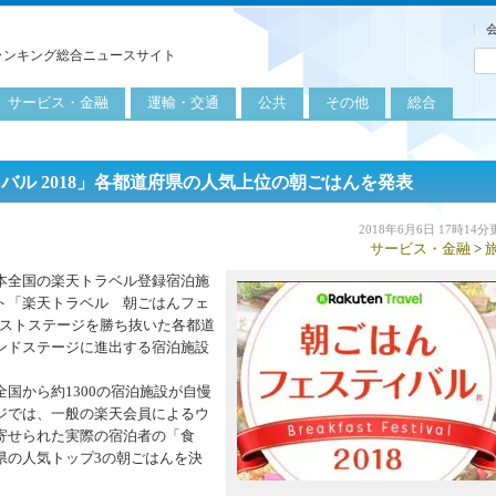
ランキング総合ニュースサイト
サービス・金融
運輸・交通
公共
その他
総合
旅行
自転車
公共団体
農業
保険
自動車
公益サービス
漁業
ル 2018」各都道府県の人気上位の朝ごはんを発表
外食
鉄道
エネルギー
医療
2018年6月6日 17時14
サービス・金融
>
レジャー
運輸
教育
本全国の楽天トラベル登録宿泊施
不動産
航空
健康・美容
ト「楽天トラベル 朝ごはんフェ
ァーストステージを勝ち抜いた各都道
金融
船舶
労働・仕事
ンドステージに進出する宿泊施設
エンタメ
国から約1300の宿泊施設が自慢
ジでは、一般の楽天会員によるウ
寄せられた実際の宿泊者の「食
県の人気トップ3の朝ごはんを決