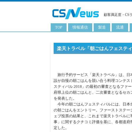
顧客満足度・CS
TOP
情報通信
製造
流通
スマートフォン
工業用品
コンビニ
タブレット
化粧品
卸
楽天トラベル「朝ごはんフェスティバ
携帯電話
日用品
専門店
サーバ
食料飲料品
百貨店
旅行予約サービス「楽天トラベル」は、日
PC
量販店
設が自慢の朝ごはんを競い合う料理コンテス
スティバル 2018」の最初の審査となるフ
ITソリューション
通販
府県上位の朝ごはんと、二次審査となるセカ
を発表した。
ネットワーク製品
今年の朝ごはんフェスティバルには、日本全
アプリ
の朝ごはんをエントリー。ファーストステー
ェブ投票の結果と、これまで楽天トラベルに
ITサービス
事」に関するクチコミ評価を基に、各都道府
定した。
電子書籍