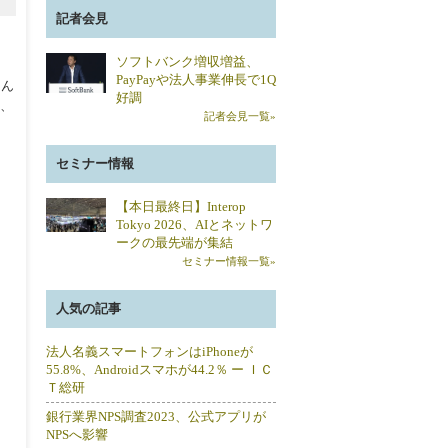
記者会見
ソフトバンク増収増益、
PayPayや法人事業伸長で1Q
はん
好調
に、
記者会見一覧»
セミナー情報
【本日最終日】Interop
Tokyo 2026、AIとネットワ
ークの最先端が集結
セミナー情報一覧»
人気の記事
法人名義スマートフォンはiPhoneが
55.8%、Androidスマホが44.2％ ー ＩＣ
Ｔ総研
銀行業界NPS調査2023、公式アプリが
NPSへ影響