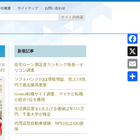
会社概要
サイトマップ
お問い合わせ
Facebo
新着記事
X
住宅ローン満足度ランキング発表―オ
分更新
旅行
リコン調査
Email
ソフトバンク1Qは増収増益、売上1.8兆
円で過去最高更新
共
Gomez転職サイト調査、マイナビ転職
有
が総合1位を獲得
生活満足度を1点上げる価値は年151万
円、千葉大学が推定
代理店型自動車保険、NPS1位はAIG損
保