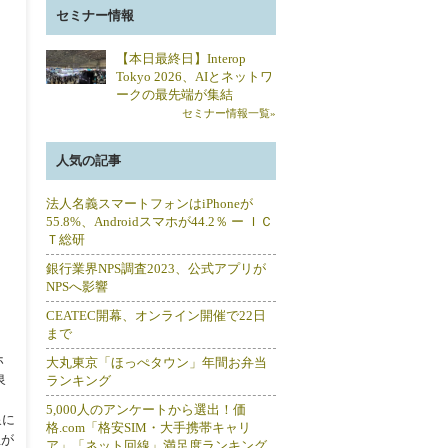
セミナー情報
【本日最終日】Interop
Tokyo 2026、AIとネットワ
ークの最先端が集結
セミナー情報一覧»
人気の記事
法人名義スマートフォンはiPhoneが
55.8%、Androidスマホが44.2％ ー ＩＣ
Ｔ総研
銀行業界NPS調査2023、公式アプリが
NPSへ影響
CEATEC開幕、オンライン開催で22日
まで
ホ
大丸東京「ほっぺタウン」年間お弁当
泉
ランキング
、
5,000人のアンケートから選出！価
泉に
格.com「格安SIM・大手携帯キャリ
想が
ア」「ネット回線」満足度ランキング