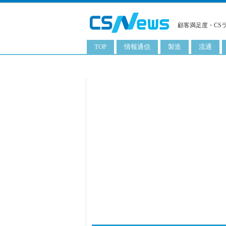
顧客満足度・CS
TOP
情報通信
製造
流通
スマートフォン
工業用品
コンビニ
タブレット
化粧品
卸
携帯電話
日用品
専門店
サーバ
食料飲料品
百貨店
PC
量販店
ITソリューション
通販
ネットワーク製品
アプリ
ITサービス
電子書籍