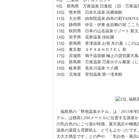
9位 群馬県 万座温泉 日進舘 （旧：万座温
10位 熊本県 日奈久温泉 浜膳旅館
11位 大分県 由布院温泉 由布の彩YADOY
12位 静岡県 伊豆・伊東 金目鯛の宿 ここ
13位 秋田県 日本の山岳温泉リゾート 新
14位 岩手県 花巻温泉 佳松園
15位 群馬県 草津温泉 お宿 木の葉（この
16位 東京都 ＳＰＡ＆ＨＯＴＥＬ 和
17位 宮城県 鳴子温泉郷 極上の貸切露天風
18位 群馬県 万座温泉 万座ホテル聚楽（
19位 岐阜県 長良川温泉 十八楼
20位 北海道 登別温泉 第一滝本館
福島県の「野地温泉ホテル」は「2015年年
テル」は標高1,200メートルに位置する源
の乳白色のにごり湯が特徴。露天風呂や檜風
温泉の湯質も雰囲気も、とてもよかったです
大大大満足です」との声や、「乳白色・風呂