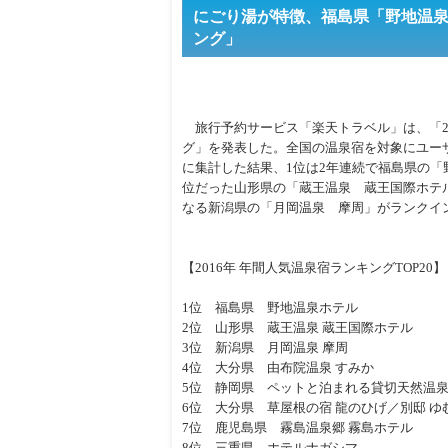
にごり湯が特徴、福島県「野地温泉ホ
ング」
旅行予約サービス「楽天トラベル」は、「20
グ」を発表した。全国の温泉宿を対象にユー
に集計した結果、1位は2年連続で福島県の「
位だった山形県の「蔵王温泉 蔵王国際ホテル
なる新潟県の「月岡温泉 摩周」がランクイ
【2016年 年間人気温泉宿ランキングTOP20】
1位 福島県 野地温泉ホテル
2位 山形県 蔵王温泉 蔵王国際ホテル
3位 新潟県 月岡温泉 摩周
4位 大分県 由布院温泉 すみか
5位 静岡県 ペットと泊まれる貸切天然温泉
6位 大分県 草屋根の宿 龍のひげ／別邸 ゆ
7位 鹿児島県 霧島温泉郷 霧島ホテル
8位 三重県 ホテルナガシマ