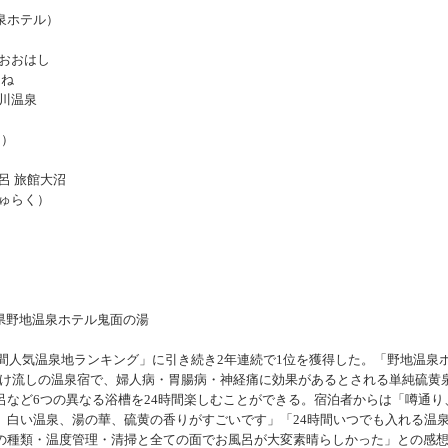
泉ホテル）
Aおおはし
ろね
玉川温泉
は）
呂 旅館大沼
じゅらく）
間人気温泉地ランキング」に引き続き2年連続で1位を獲得した。「野地温泉
泉かけ流しの温泉宿で、婦人病・胃腸病・神経痛に効果があるとされる単純硫黄
呂など6つの異なる浴槽を24時間楽しむことができる。宿泊者からは「噂通り
。白い温泉、湯の華、硫黄の香りがすごいです」「24時間いつでも入れる温
の種類・温度管理・清掃と全ての面でお風呂が大変素晴らしかった」との感