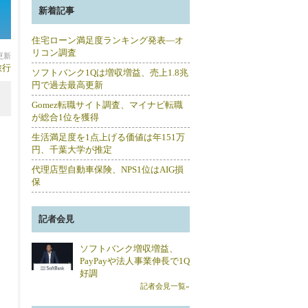
新着記事
住宅ローン満足度ランキング発表―オ
リコン調査
分更新
旅行
ソフトバンク1Qは増収増益、売上1.8兆
円で過去最高更新
Gomez転職サイト調査、マイナビ転職
が総合1位を獲得
生活満足度を1点上げる価値は年151万
円、千葉大学が推定
代理店型自動車保険、NPS1位はAIG損
保
記者会見
ソフトバンク増収増益、
PayPayや法人事業伸長で1Q
好調
記者会見一覧»