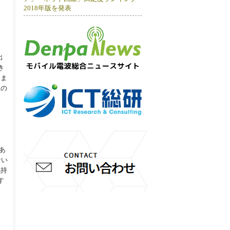
2018年版を発表
出
き
きま
生の
あ
ない
気持
す