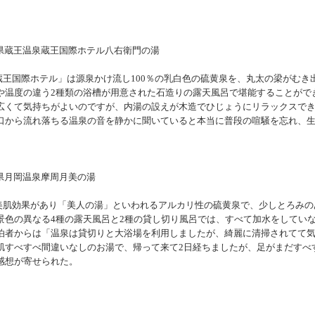
王国際ホテル」は源泉かけ流し100％の乳白色の硫黄泉を、丸太の梁がむき
や温度の違う2種類の浴槽が用意された石造りの露天風呂で堪能することがで
広くて気持ちがよいのですが、内湯の設えが木造でひじょうにリラックスで
口から流れ落ちる温泉の音を静かに聞いていると本当に普段の喧騒を忘れ、
美肌効果があり「美人の湯」といわれるアルカリ性の硫黄泉で、少しとろみの
景色の異なる4種の露天風呂と2種の貸し切り風呂では、すべて加水をしてい
泊者からは「温泉は貸切りと大浴場を利用しましたが、綺麗に清掃されてて
肌すべすべ間違いなしのお湯で、帰って来て2日経ちましたが、足がまだすべ
感想が寄せられた。