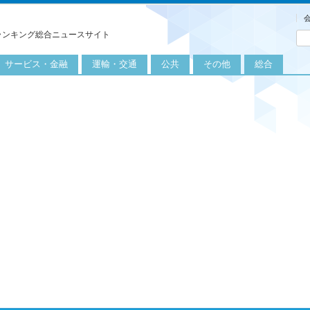
ランキング総合ニュースサイト
サービス・金融
運輸・交通
公共
その他
総合
旅行
自転車
公共団体
農業
保険
自動車
公益サービス
漁業
外食
鉄道
エネルギー
医療
レジャー
運輸
教育
不動産
航空
健康・美容
金融
船舶
労働・仕事
エンタメ