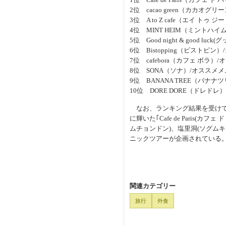
2位 cacao green（カカオ
3位 A to Z cafe（エイ 
4位 MINT HEIM（ミント
5位 Good night & goo
6位 Bistopping（ビスト
7位 cafebora（カフェ ボ
8位 SONA（ソナ）/オススメ
9位 BANANA TREE（バナナ
10位 DORE DORE（ドレ
なお、ランキング結果を受けて
に輝いた｢Cafe de Paris(
ムチョンドン)、塩里洞(ソグムキ
ニックツアーが企画されている
関連カテゴリー
旅行
外食