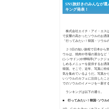
SNS旅好きのみんなが
キング発表！
株式会社エイチ・アイ・エスは、韓
で反響の高かったソウルのお洒落
「行ってみたい！韓国・ソウル
2･3日の短い旅程で日本から
ウルは、焼肉や市場の屋台など
(シンサドン)や狎鴎亭(アック
しめるメニューを提供するお洒
韓国。そこで、近年、写真に特化し
気を集めているようだ。写真から
いソウルのカフェに注目したこ
でのソウルのイメージを一新す
ランキングは以下の通り。
■ 行ってみたい！韓国･ソウル
1位 Cafe de Paris（カ