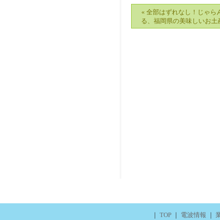
« 全部はずれなし！じゃら
る、福岡県の美味しいお土
｜
TOP
｜
電波情報
｜