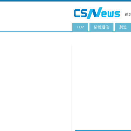
顧
TOP
情報通信
製造
スマートフォン
工業用
タブレット
化粧品
携帯電話
日用品
サーバ
食料飲
PC
ITソリューション
ネットワーク製品
アプリ
ITサービス
電子書籍