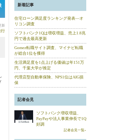
検
新着記事
住宅ローン満足度ランキング発表―オ
リコン調査
分更新
旅行
ソフトバンク1Qは増収増益、売上1.8兆
円で過去最高更新
Gomez転職サイト調査、マイナビ転職
が総合1位を獲得
生活満足度を1点上げる価値は年151万
円、千葉大学が推定
し
代理店型自動車保険、NPS1位はAIG損
げ
保
記者会見
ソフトバンク増収増益、
PayPayや法人事業伸長で1Q
好調
記者会見一覧»