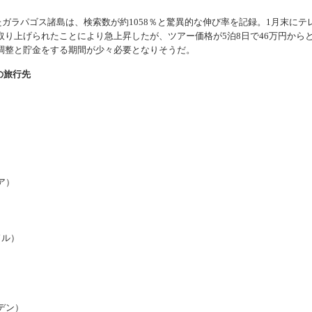
たガラパゴス諸島は、検索数が約1058％と驚異的な伸び率を記録。1月末にテ
り上げられたことにより急上昇したが、ツアー価格が5泊8日で46万円から
調整と貯金をする期間が少々必要となりそうだ。
の旅行先
）
ア）
ドル）
）
ーデン）