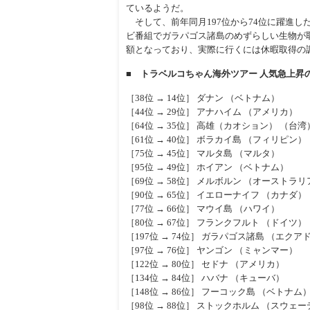
ているようだ。
そして、前年同月197位から74位に躍進し
ビ番組でガラパゴス諸島のめずらしい生物が取
額となっており、実際に行くには休暇取得の
■ トラベルコちゃん海外ツアー 人気急上昇
［38位 → 14位］ ダナン （ベトナム）
［44位 → 29位］ アナハイム （アメリカ）
［64位 → 35位］ 高雄（カオション） （台湾
［61位 → 40位］ ボラカイ島 （フィリピン）
［75位 → 45位］ マルタ島 （マルタ）
［95位 → 49位］ ホイアン （ベトナム）
［69位 → 58位］ メルボルン （オーストラリ
［90位 → 65位］ イエローナイフ （カナダ）
［77位 → 66位］ マウイ島 （ハワイ）
［80位 → 67位］ フランクフルト （ドイツ）
［197位 → 74位］ ガラパゴス諸島 （エクア
［97位 → 76位］ ヤンゴン （ミャンマー）
［122位 → 80位］ セドナ （アメリカ）
［134位 → 84位］ ハバナ （キューバ）
［148位 → 86位］ フーコック島 （ベトナム
［98位 → 88位］ ストックホルム （スウェ