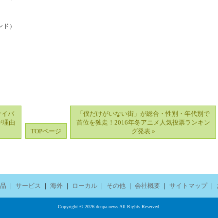
インド）
サイバ
「僕だけがいない街」が総合・性別・年代別で
が理由
首位を独走！2016年冬アニメ人気投票ランキン
TOPページ
グ発表 »
品
｜
サービス
｜
海外
｜
ローカル
｜
その他
｜
会社概要
｜
サイトマップ
｜
Copyright © 2026 denpa-news All Rights Reserved.