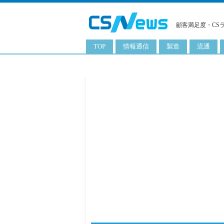
顧客満足度・CS
TOP
情報通信
製造
流通
スマートフォン
工業用品
コンビニ
タブレット
化粧品
卸
携帯電話
日用品
専門店
サーバ
食料飲料品
百貨店
PC
量販店
ITソリューション
通販
ネットワーク製品
アプリ
ITサービス
電子書籍