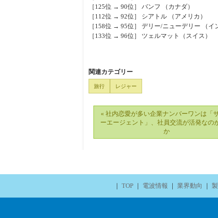
［125位 → 90位］ バンフ （カナダ）
［112位 → 92位］ シアトル （アメリカ）
［158位 → 95位］ デリー/ニューデリー （
［133位 → 96位］ ツェルマット（スイス）
関連カテゴリー
旅行
レジャー
« 社内恋愛が多い企業ナンバーワンは「
ーエージェント」、社員交流が活発なの
か
｜
TOP
｜
電波情報
｜
業界動向
｜
製