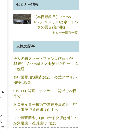
セミナー情報
【本日最終日】Interop
Tokyo 2026、AIとネットワ
ークの最先端が集結
セミナー情報一覧»
人気の記事
法人名義スマートフォンはiPhoneが
55.8%、Androidスマホが44.2％ ー ＩＣ
Ｔ総研
銀行業界NPS調査2023、公式アプリが
NPSへ影響
CEATEC開幕、オンライン開催で22日
16
まで
ン
ドコモが量子技術で通信を最適化 空
いた電波で通信速度向上へ
ら
JCSI最新調査、QRコード決済はd払い
し
が満足度・推奨度で1位に
なっ