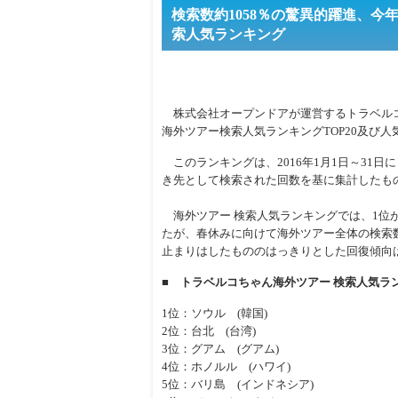
検索数約1058％の驚異的躍進、
索人気ランキング
株式会社オープンドアが運営するトラベルコち
海外ツアー検索人気ランキングTOP20及び
このランキングは、2016年1月1日～31日
き先として検索された回数を基に集計したも
海外ツアー 検索人気ランキングでは、1位が
たが、春休みに向けて海外ツアー全体の検索数
止まりはしたもののはっきりとした回復傾向
■ トラベルコちゃん海外ツアー 検索人気ラン
1位：ソウル (韓国)
2位：台北 (台湾)
3位：グアム (グアム)
4位：ホノルル (ハワイ)
5位：バリ島 (インドネシア)