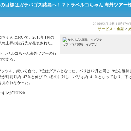
今年の目標はガラパゴス諸島へ！？トラベルコちゃん 海外ツアー
2016年2月10日 11時47
サービス・金融
>
ゃんにおいて、2016年1月の
人気急上昇の旅行先が発表された。
ガラパゴス諸島 イグアナ
にトラベルコちゃん海外ツアーの行
のである。
ソウル、続いて台北、3位はグアムとなった。パリは12月と同じ19位を維持
が対前月約147％と伸びているのに対し、パリは約141％となっており、下
は見られなかった。
キングTOP20