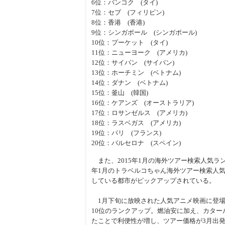
6位：バンコク (タイ)
7位：セブ (フィリピン)
8位：香港 (香港)
9位：シンガポール (シンガポール)
10位：プーケット (タイ)
11位：ニューヨーク (アメリカ)
12位：サイパン (サイパン)
13位：ホーチミン (ベトナム)
14位：ダナン (ベトナム)
15位：釜山 (韓国)
16位：ケアンズ (オーストラリア)
17位：ロサンゼルス (アメリカ)
18位：ラスベガス (アメリカ)
19位：パリ (フランス)
20位：バルセロナ (スペイン)
また、2015年1月の海外ツアー検索人気ラン
年1月のトラベルコちゃん海外ツアー検索人気
している都市がピックアップされている。
1月下旬に放映された人気アニメ映画に登場
10位のランクアップ。燃油安に加え、カター
たことで利便性が増し、ツアー価格が3月出発