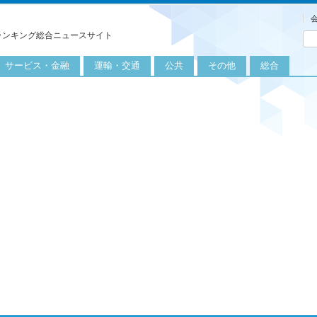
ランキング総合ニュースサイト
サービス・金融
運輸・交通
公共
その他
総合
旅行
自転車
公共団体
農業
保険
自動車
公益サービス
漁業
外食
鉄道
エネルギー
医療
レジャー
運輸
教育
不動産
航空
健康・美容
金融
船舶
労働・仕事
エンタメ