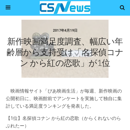
2017年4月19日
新作映画満足度調査、幅広い年
齢層から支持受け「名探偵コナ
ン から紅の恋歌」が1位
映画情報サイト「ぴあ映画生活」が毎週、新作映画の
公開初日に、映画館前でアンケートを実施して独自に集
計している満足度ランキングを発表した。
【1位】名探偵コナン から紅の恋歌（からくれないのら
ぶれたー）