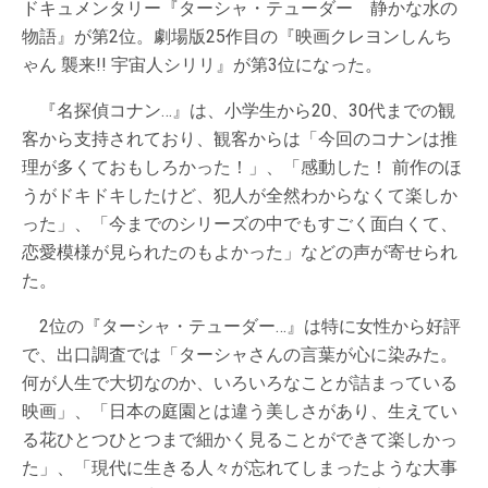
ドキュメンタリー『ターシャ・テューダー 静かな水の
物語』が第2位。劇場版25作目の『映画クレヨンしんち
ゃん 襲来!! 宇宙人シリリ』が第3位になった。
『名探偵コナン…』は、小学生から20、30代までの観
客から支持されており、観客からは「今回のコナンは推
理が多くておもしろかった！」、「感動した！ 前作のほ
うがドキドキしたけど、犯人が全然わからなくて楽しか
った」、「今までのシリーズの中でもすごく面白くて、
恋愛模様が見られたのもよかった」などの声が寄せられ
た。
2位の『ターシャ・テューダー…』は特に女性から好評
で、出口調査では「ターシャさんの言葉が心に染みた。
何が人生で大切なのか、いろいろなことが詰まっている
映画」、「日本の庭園とは違う美しさがあり、生えてい
る花ひとつひとつまで細かく見ることができて楽しかっ
た」、「現代に生きる人々が忘れてしまったような大事