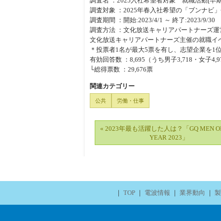
調査名 ：2025入社希望者対象 就職活動[
調査対象 ：2025年春入社希望の「ブンナビ
調査期間 ：開始:2023/4/1 ～ 終了:2023/9/30
調査方法 ：文化放送キャリアパートナーズ運
文化放送キャリアパートナーズ主催の就職イ
＊投票者1名が最大5票を有し、志望企業を1
有効回答数 ：8,695（うち男子3,718・女子4,97
└総得票数 ：29,676票
関連カテゴリー
公共
労働・仕事
« 2023年最も活躍した人は？「GQ MEN OF
YEAR 2023」
｜
TOP
｜
電波情報
｜
業界動向
｜
製