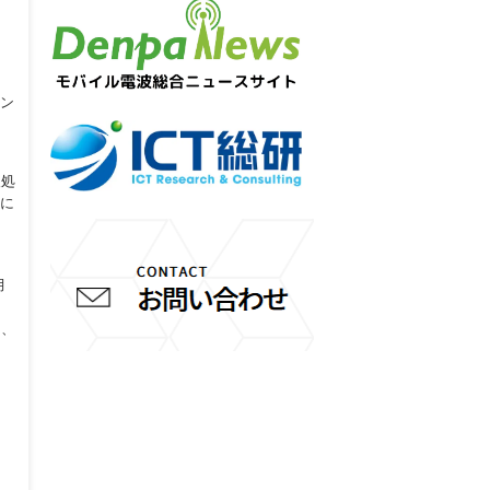
ラン
報処
別に
月
。
ら、