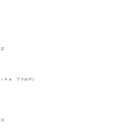
ーズ
ｅｉｋａ ファルマ）
ーズ