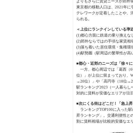
よりもさらに賃貸ニーズが郊外
東京都の移動人口は、2021年
テレワークが定着したことや、
られる。
＜上位にランクインしている準
(1)都心方面に鉄道の乗り換え
(2)郊外ならではの手頃な家賃相
(3)落ち着いた居住環境・集権環
(4)駅勢圏（駅周辺の繁華性が
■都心・近郊のニーズは「徐々
一方、都心周辺では「葛西（6位→
位）」が上位に留まっており、Wi
→20位）」や「高円寺（18位→
駅ランキング2023（一人暮ら
対的に賃料が安価なエリアが注
■次にくる街はどこだ！「急上昇
ランキングTOP100に入った
昇ランキング」。交通利便性と
割に賃料相場が比較的安価なエ