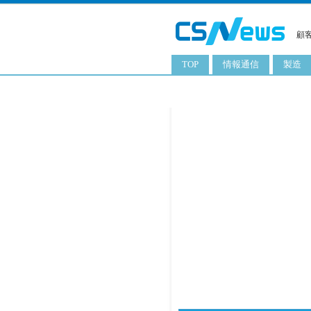
顧
TOP
情報通信
製造
スマートフォン
工業用
タブレット
化粧品
携帯電話
日用品
サーバ
食料飲
PC
ITソリューション
ネットワーク製品
アプリ
ITサービス
電子書籍