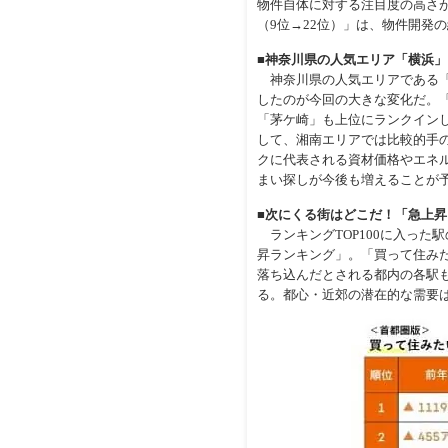
物件自体に対する注目度の高さが
（9位→22位）」は、物件開発
■神奈川県の人気エリア「横浜
神奈川県の人気エリアである「横
したのが今回の大きな変化だ。「
「茅ケ崎」も上位にランクイン
して、湘南エリアでは比較的手
クに代表される資材価格やエネ
まい探しが今後も増えることが
■次にくる街はどこだ！「急上昇
ランキングTOP100に入った
昇ランキング」。「買って住みた
落ち込んだとされる都内の各駅
る。都心・近郊の潜在的な需要