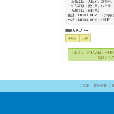
近畿圏版（大阪府、京都府、
中部圏版（愛知県、岐阜県、
九州圏版（福岡県）
集計：LIFULL HOME’S
分析：LIFULL HOME’S 総研
関連カテゴリー
不動産
公共
« 2/13は「NISAの日」一般
位はトヨ
｜
TOP
｜
電波情報
｜