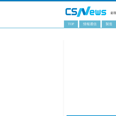
顧
TOP
情報通信
製造
スマートフォン
工業用
タブレット
化粧品
携帯電話
日用品
サーバ
食料飲
PC
ITソリューション
ネットワーク製品
アプリ
ITサービス
電子書籍