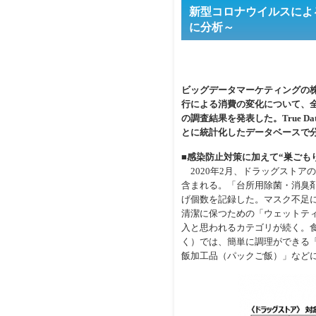
新型コロナウイルスによ
に分析～
ビッグデータマーケティングの株式
行による消費の変化について、
の調査結果を発表した。True D
とに統計化したデータベースで
■感染防止対策に加えて“巣ごもり
2020年2月、ドラッグストア
含まれる。「台所用除菌・消臭
げ個数を記録した。マスク不足
清潔に保つための「ウェットテ
入と思われるカテゴリが続く。
く）では、簡単に調理ができる
飯加工品（パックご飯）」など