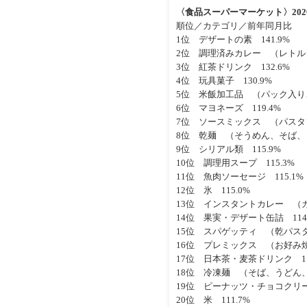
〈食品スーパーマーケット〉20
順位／カテゴリ／前年同月比
1位 デザートの素 141.9%
2位 調理済みカレー （レトルト
3位 紅茶ドリンク 132.6%
4位 玩具菓子 130.9%
5位 米飯加工品 （パック入りご
6位 マヨネーズ 119.4%
7位 ソースミックス （パスタソ
8位 乾麺 （そうめん、そば、う
9位 シリアル類 115.9%
10位 調理用スープ 115.3%
11位 魚肉ソーセージ 115.1%
12位 氷 115.0%
13位 インスタントカレー （カ
14位 果実・デザート缶詰 114.
15位 スパゲッティ （乾パスタ
16位 プレミックス （お好み焼
17位 日本茶・麦茶ドリンク 11
18位 冷凍麺 （そば、うどん、
19位 ピーナッツ・チョコクリーム
20位 米 111.7%