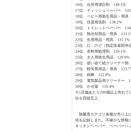
16位 台所用漂白剤 148.1%
17位 ティッシュペーパー 141.
18位 ベビー用衛生用品・用具 1
19位 住居用洗剤 138.2%
20位 トイレットペーパー 134.
21位 熱冷却用品・用具 131.1
22位 生理用品・用具 131.1%
23位 口・のど（指定医薬部外品）
24位 衣料用処理剤 129.1%
25位 大人用衛生用品 129.0%
26位 使い捨て紙クリーナー類 1
27位 軽失禁用品・用具 123.7
28位 綿棒 122.8%
29位 電気製品用クリーナー 12
30位 かぜ薬 116.4%
※1店舗あたり200個以上売れ
位を四捨五入
除菌系カテゴリ各種が売り上げ
倍を記録しまた。不確かな情報
キッチンペーパー、ペーパーハン