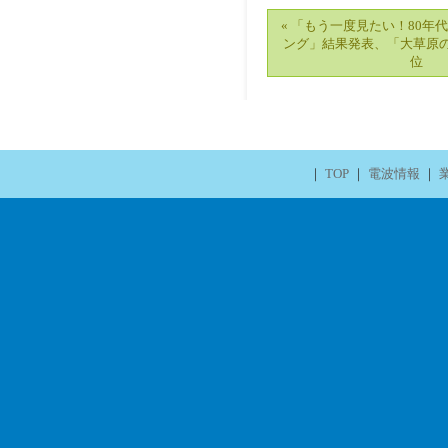
« 「もう一度見たい！80年
ング」結果発表、「大草原
位
｜
TOP
｜
電波情報
｜