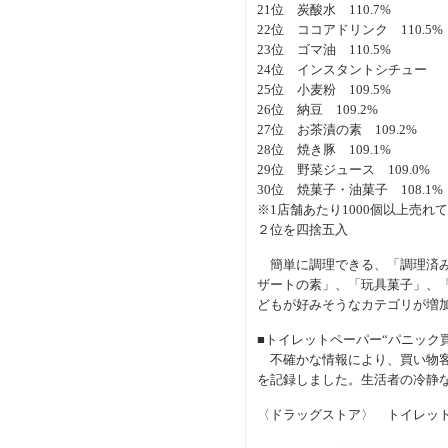
21位 炭酸水 110.7%
22位 ココアドリンク 110.5%
23位 ゴマ油 110.5%
24位 インスタントシチュー （
25位 小麦粉 109.5%
26位 納豆 109.2%
27位 お茶漬の素 109.2%
28位 焼き豚 109.1%
29位 野菜ジュース 109.0%
30位 焼菓子・油菓子 108.1%
※1店舗あたり1000個以上売
２位を四捨五入
簡単に調理できる、「調理済み
ザートの素」、「玩具菓子」、
どもが好みそうなカテゴリが増
■トイレットペーパー“パニック
不確かな情報により、買い物客が
を記録しました。生活者の冷静
〈ドラッグストア〉 トイレット