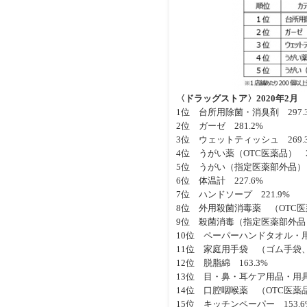
〈ドラッグストア〉2020年2
1位 台所用除菌・消臭剤 297.
2位 ガーゼ 281.2%
3位 ウェットティッシュ 269.
4位 うがい薬（OTC医薬品） 26
5位 うがい（指定医薬部外品） 2
6位 体温計 227.6%
7位 ハンドソープ 221.9%
8位 外用殺菌消毒薬 （OTC医薬
9位 殺菌消毒（指定医薬部外品） 
10位 ペーパーハンドタオル・用具
11位 家庭用手袋 （ゴム手袋、
12位 脱脂綿 163.3%
13位 目・鼻・耳ケア用品・用
14位 口腔咽喉薬 （OTC医薬品）
15位 キッチンペーパー 153.6