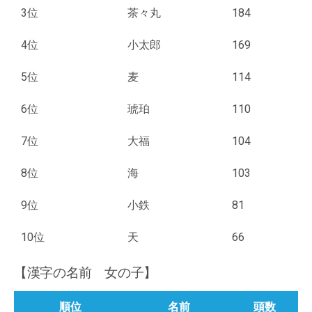
3位
茶々丸
184
4位
小太郎
169
5位
麦
114
6位
琥珀
110
7位
大福
104
8位
海
103
9位
小鉄
81
10位
天
66
【漢字の名前 女の子】
順位
名前
頭数