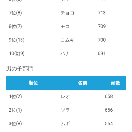
7位(8)
チョコ
713
8位(7)
モコ
709
9位(13)
コムギ
700
10位(9)
ハナ
691
男の子部門
順位
名前
頭数
1位(2)
レオ
658
2位(1)
ソラ
656
3位(8)
ムギ
554