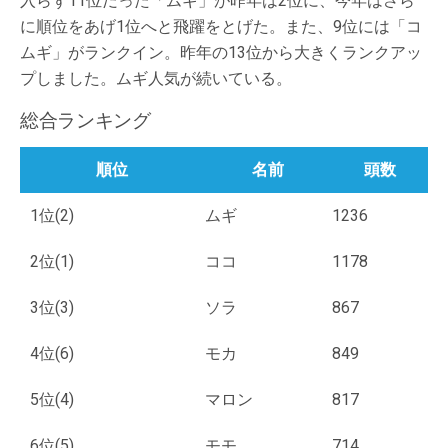
入らず11位だった「ムギ」が昨年は2位に、今年はさら
に順位をあげ1位へと飛躍をとげた。また、9位には「コ
ムギ」がランクイン。昨年の13位から大きくランクアッ
プしました。ムギ人気が続いている。
総合ランキング
順位
名前
頭数
1位(2)
ムギ
1236
2位(1)
ココ
1178
3位(3)
ソラ
867
4位(6)
モカ
849
5位(4)
マロン
817
6位(5)
モモ
714