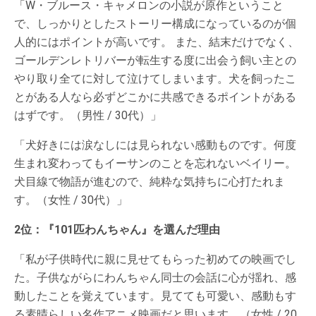
「W・ブルース・キャメロンの小説が原作ということ
で、しっかりとしたストーリー構成になっているのが個
人的にはポイントが高いです。 また、結末だけでなく、
ゴールデンレトリバーが転生する度に出会う飼い主との
やり取り全てに対して泣けてしまいます。犬を飼ったこ
とがある人なら必ずどこかに共感できるポイントがある
はずです。（男性 / 30代）」
「犬好きには涙なしには見られない感動ものです。何度
生まれ変わってもイーサンのことを忘れないベイリー。
犬目線で物語が進むので、純粋な気持ちに心打たれま
す。（女性 / 30代）」
2位：『101匹わんちゃん』を選んだ理由
「私が子供時代に親に見せてもらった初めての映画でし
た。子供ながらにわんちゃん同士の会話に心が揺れ、感
動したことを覚えています。見てても可愛い、感動もす
る素晴らしい名作アニメ映画だと思います。（女性 / 20