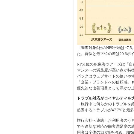
調査対象9社のNPS平均は−7.5
た。首位と最下位の差は20.6
NPS1位のJR東海ツアーズは
マンスへの満足度が高い点が特
パックはウェブサイトの使いや
「企業・ブランドへの信頼感」
優先的な改善項目として浮かび
トラブル対応がロイヤルティを
旅行中に何らかのトラブルを経験
起因するトラブルが47.7%と最
旅行会社へ連絡した利用者のうち
でも適切な対応が顧客満足度の
用者は全体の13.0%を占め、NPS