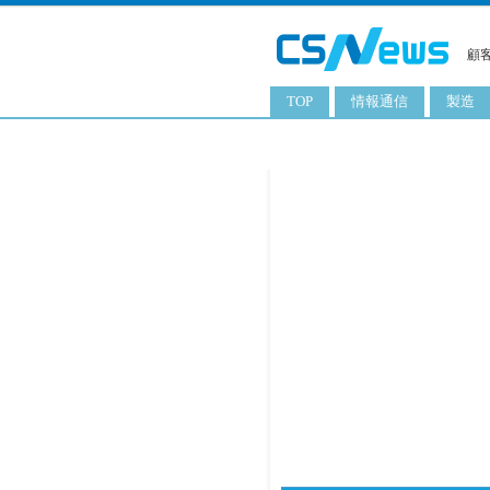
顧
TOP
情報通信
製造
スマートフォン
工業用
タブレット
化粧品
携帯電話
日用品
サーバ
食料飲
PC
ITソリューション
ネットワーク製品
アプリ
ITサービス
電子書籍