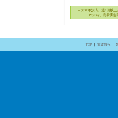
« スマホ決済、週1回以上
PayPay、定着実
｜
TOP
｜
電波情報
｜