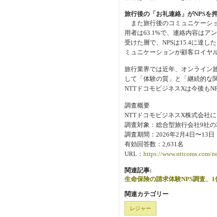
旅行後の「お礼連絡」がNPSを
また旅行後のコミュニケーショ
用者は63.1%で、連絡内容はア
受けた層で、NPSは15.4に
ミュニケーションが顧客ロイヤ
旅行業界では近年、オンライン旅
して「体験の質」と「継続的な
NTTドコモビジネスXは今後も
調査概要
NTTドコモビジネスX株式会社
調査対象：総合型旅行会社9社の
調査期間：2026年2月4日〜13日
有効回答数：2,631名
URL：
https://www.nttcoms.com/
関連記事:
生命保険の請求体験NPS調査、
関連カテゴリー
レジャー