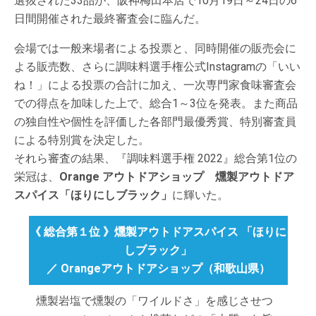
選抜された33品が、阪神梅田本店で10月19日～24日の6
日間開催された最終審査会に臨んだ。
会場では一般来場者による投票と、同時開催の販売会に
よる販売数、さらに調味料選手権公式Instagramの「いい
ね！」による投票の合計に加え、一次専門家食味審査会
での得点を加味した上で、総合1～3位を発表。また商品
の独自性や個性を評価した各部門最優秀賞、特別審査員
による特別賞を決定した。
それら審査の結果、『調味料選手権 2022』総合第1位の
栄冠は、
Orange アウトドアショップ 燻製アウトドア
スパイス「ほりにしブラック」
に輝いた。
《 総合第１位 》燻製アウトドアスパイス 「ほりに
しブラック」
／ Orangeアウトドアショップ（和歌山県）
燻製岩塩で燻製の「ワイルドさ」を感じさせつ