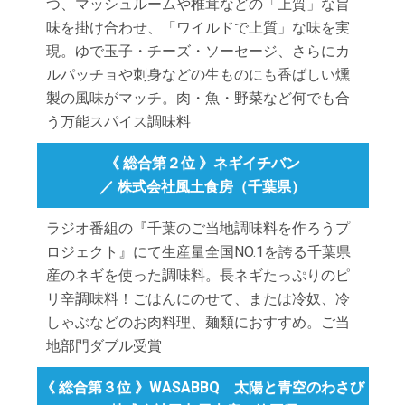
つ、マッシュルームや椎茸などの「上質」な旨
味を掛け合わせ、「ワイルドで上質」な味を実
現。ゆで玉子・チーズ・ソーセージ、さらにカ
ルパッチョや刺身などの生ものにも香ばしい燻
製の風味がマッチ。肉・魚・野菜など何でも合
う万能スパイス調味料
《 総合第２位 》ネギイチバン
／ 株式会社風土食房（千葉県）
ラジオ番組の『千葉のご当地調味料を作ろうプ
ロジェクト』にて生産量全国NO.1を誇る千葉県
産のネギを使った調味料。長ネギたっぷりのピ
リ辛調味料！ごはんにのせて、または冷奴、冷
しゃぶなどのお肉料理、麺類におすすめ。ご当
地部門ダブル受賞
《 総合第３位 》WASABBQ 太陽と青空のわさび