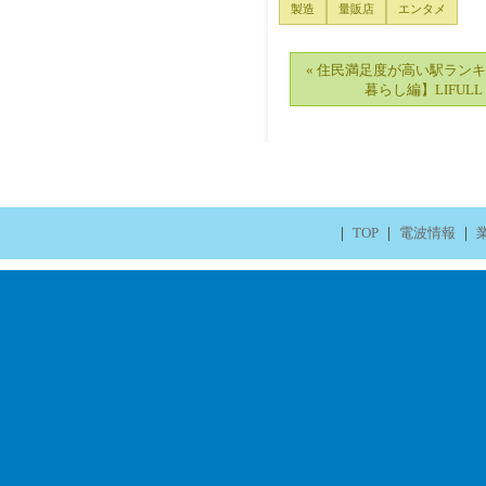
製造
量販店
エンタメ
« 住民満足度が高い駅ラン
暮らし編】LIFULL 
｜
TOP
｜
電波情報
｜