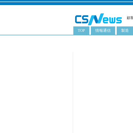
顧
TOP
情報通信
製造
スマートフォン
工業用
タブレット
化粧品
携帯電話
日用品
サーバ
食料飲
PC
ITソリューション
ネットワーク製品
アプリ
ITサービス