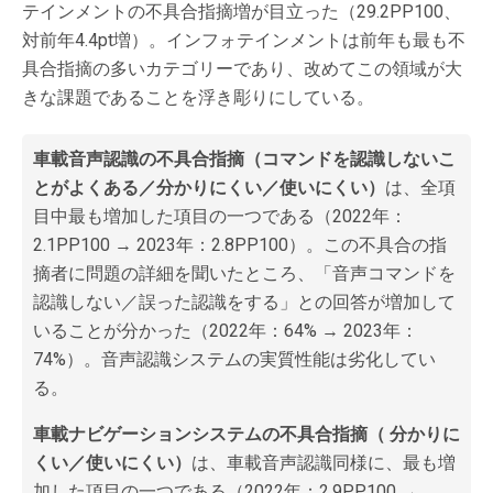
テインメントの不具合指摘増が目立った（29.2PP100、
対前年4.4pt増）。インフォテインメントは前年も最も不
具合指摘の多いカテゴリーであり、改めてこの領域が大
きな課題であることを浮き彫りにしている。
車載音声認識の不具合指摘（コマンドを認識しないこ
とがよくある／分かりにくい／使いにくい）
は、全項
目中最も増加した項目の一つである（2022年：
2.1PP100 → 2023年：2.8PP100）。この不具合の指
摘者に問題の詳細を聞いたところ、「音声コマンドを
認識しない／誤った認識をする」との回答が増加して
いることが分かった（2022年：64% → 2023年：
74%）。音声認識システムの実質性能は劣化してい
る。
車載ナビゲーションシステムの不具合指摘（ 分かりに
くい／使いにくい）
は、車載音声認識同様に、最も増
加した項目の一つである（2022年：2.9PP100 →