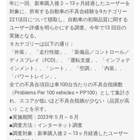
年に一回、新車購入後２～13ヶ月経過したユーザーを
対象に、所有する自動車の不具合経験を9カテゴリー
221項目について聴取し、自動車の初期品質に関する
ユーザー評価を明らかにする調査。今年で13 回目の
実施となる。
９カテゴリーは以下の通り：
「外装」、「走行性能」、「装備品／コントロール／
ディスプレイ（FCD)」、「運転支援」、「インフォテ
インメント」、「シート」、「空調」、「内装」、
「パワートレイン」。
全ての不具合項目は車100台当たりの不具合指摘数
（Problems Per 100 vehicles = PP100）として集計さ
れ、スコアが低いほど不具合指摘が少ない（品質が高
い）ことを示す。
■実施期間：2023年５月～６月
■調査方法：インターネット調査
■調査対象：新車購入後２～13ヶ月経過したユーザー