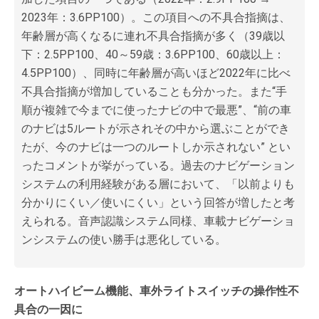
2023年：3.6PP100）。この項目への不具合指摘は、
年齢層が高くなるに連れ不具合指摘が多く（39歳以
下：2.5PP100、40～59歳：3.6PP100、60歳以上：
4.5PP100）、同時に年齢層が高いほど2022年に比べ
不具合指摘が増加していることも分かった。また“手
順が複雑で今までに使ったナビの中で最悪”、“前の車
のナビは5ルートが示されその中から選ぶことができ
たが、今のナビは一つのルートしか示されない” とい
ったコメントが挙がっている。過去のナビゲーション
システムの利用経験がある層において、「以前よりも
分かりにくい／使いにくい」という回答が増したと考
えられる。音声認識システム同様、車載ナビゲーショ
ンシステムの使い勝手は悪化している。
オートハイビーム機能、車外ライトスイッチの操作性不
具合の一因に