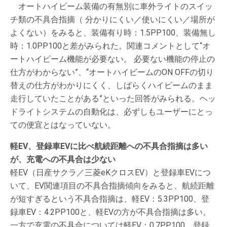
オートハイビーム装備の有無別に車外ライトのスイッ
チ類の不具合指摘（ 分かりにくい／使いにくい／場所が
よくない）をみると、装備有り時：1.5PP100、装備無し
時：1.0PP100と差がみられた。関連コメントとして“オ
ートハイビーム機能が必要ない。 必要ない機能の停止の
仕方がわからない”、“オートハイビームのON OFFの切り
替えの仕方がわかりにくく、しばらくハイビームのまま
走行していたことがある”といった回答がみられる。ヘッ
ドライトシステムの自動化は、必ずしもユーザーにとっ
ての便宜とはなっていない。
軽EV、登録車EVに比べ航続距離への不具合指摘は多い
が、充電への不具合は少ない
軽EV（日産サクラ／三菱eKクロスEV）と登録車EVにつ
いて、EV関連項目の不具合指摘傾向をみると、航続距離
が短すぎるという不具合指摘は、軽EV：5.3PP100、登
録車EV：4.2PP100と、軽EVの方が不具合指摘は多い。
一方で充電の不具合については軽EV：0.7PP100、登録