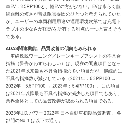
車EV：3.5PP100と、軽EVの方が少ない。EVは永らく航
続距離の短さが普及阻害要因のひとつと考えられていた
が、ユーザーの車両利用用途や運用環境次第では充電ト
ラブルの少なさが軽EVを所有する利点の一つと言えそう
である。
ADAS関連機能、品質改善の傾向もみられる
車線逸脱ワーニング／レーンキープアシストの不具合
指摘（警告がわずらわしい）は、現在の調査項目となっ
た2021年以来最も不具合指摘の多い項目だが、継続的に
不具合指摘数が減少している（2021年：6.3PP100 →
2022年：5.6PP100 → 2023年：5.4PP100）。この項目
は2021年以降最も不具合指摘が減少した項目でもあり、
業界全体としての品質改善が認められる項目である。
2023年J.D. パワー 2022年 日本自動車初期品質調査 、各
部門のNo.１は以下の通り。