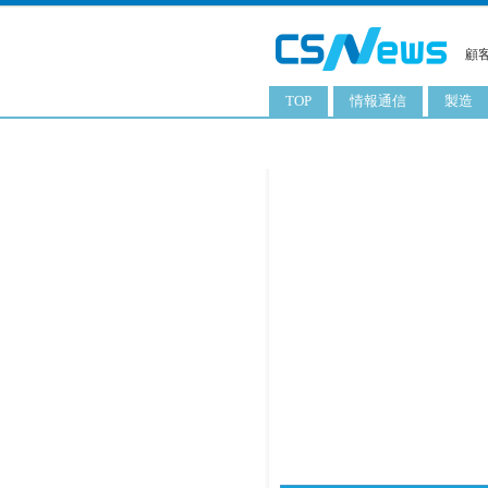
顧
TOP
情報通信
製造
スマートフォン
工業用
タブレット
化粧品
携帯電話
日用品
サーバ
食料飲
PC
ITソリューション
ネットワーク製品
アプリ
ITサービス
電子書籍