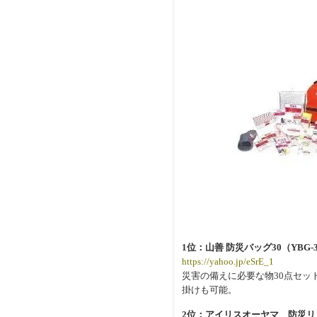
1位：山善 防災バッグ30（YBG-
https://yahoo.jp/eSrE_1
災害の備えに必要な物30点セ
掛けも可能。
2位：アイリスオーヤマ 防災リュッ