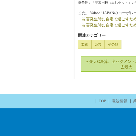
※条件：「非常用持ち出しセット」カ
また、Yahoo! JAPANの
・
災害発生時に自宅で過ごすた
・
災害発生時に自宅で過ごすた
関連カテゴリー
製造
公共
その他
« 楽天G決算、全セグメン
去最大
｜
TOP
｜
電波情報
｜