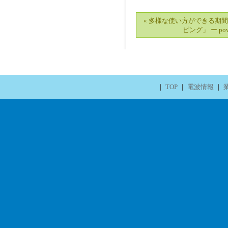
« 多様な使い方ができる期
ピング」 ー pov
｜
TOP
｜
電波情報
｜