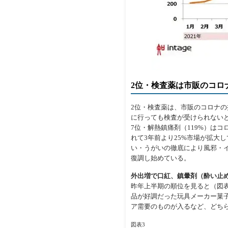
2位・検査薬は市販のコロ
2位・検査薬は、市販のコロナの
に行っても検査が受けられない
7位・解熱鎮痛剤（119%）は
れて3年前より25%市場が拡大し
い・うがいの徹底により風邪・
復調し始めている。
外出増で口紅、鎮暈剤（酔い止
昨年上半期の順位を見ると（図表
品が好調だった玩具メーカー菓
ア需要のものが入るなど、どち
図表3