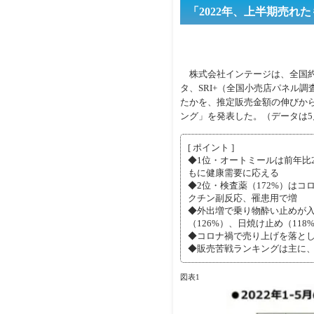
「2022年、上半期売れ
株式会社インテージは、全国約6
タ、SRI+（全国小売店パネル
たかを、推定販売金額の伸びから
ング」を発表した。（データは5
[ ポイント ]
◆1位・オートミールは前年比2
もに健康需要に応える
◆2位・検査薬（172%）は
クチン副反応、罹患用で増
◆外出増で乗り物酔い止めが入
（126%）、日焼け止め（118
◆コロナ禍で売り上げを落とした
◆販売苦戦ランキングは主に、
図表1