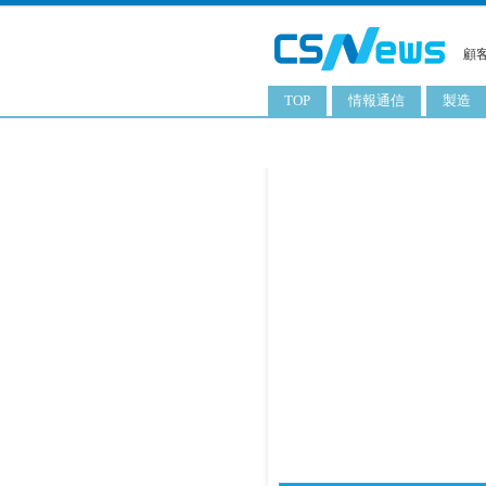
顧
TOP
情報通信
製造
スマートフォン
工業用
タブレット
化粧品
携帯電話
日用品
サーバ
食料飲
PC
ITソリューション
ネットワーク製品
アプリ
ITサービス
電子書籍