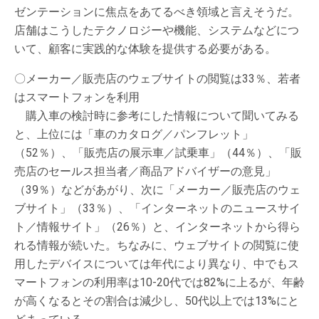
ゼンテーションに焦点をあてるべき領域と言えそうだ。
店舗はこうしたテクノロジーや機能、システムなどにつ
いて、顧客に実践的な体験を提供する必要がある。
〇メーカー／販売店のウェブサイトの閲覧は33％、若者
はスマートフォンを利用
購入車の検討時に参考にした情報について聞いてみる
と、上位には「車のカタログ／パンフレット」
（52％）、「販売店の展示車／試乗車」（44％）、「販
売店のセールス担当者／商品アドバイザーの意見」
（39％）などがあがり、次に「メーカー／販売店のウェ
ブサイト」（33％）、「インターネットのニュースサイ
ト／情報サイト」（26％）と、インターネットから得ら
れる情報が続いた。ちなみに、ウェブサイトの閲覧に使
用したデバイスについては年代により異なり、中でもス
マートフォンの利用率は10-20代では82%に上るが、年齢
が高くなるとその割合は減少し、50代以上では13%にと