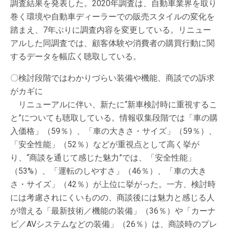
調査結果を発表した。2020年調査は、自動車業界を取り
巻く環境や自動車ディーラーでの販売スタイルの変化を
踏まえ、7年ぶりに調査内容を変更している。リニュー
アルした同調査では、顧客体験や消費者の購買行動に関
するデータを幅広く聴取している。
〇検討段階ではわかりづらい装備や機能、商談での訴求
がカギに
リニューアルに伴い、新たに“新車検討時に重視するこ
と”についても聴取している。情報収集段階では「車の購
入価格」（59％）、「車の大きさ・サイズ」（59％）、
「安全性能」（52％）などが重視点として高く挙が
り、“商談を通じて感じた魅力”では、「安全性能」
（53%）、「運転のしやすさ」（46％）、「車の大き
さ・サイズ」（42％）が上位に挙がった。一方、検討時
には考慮されにくいものの、商談後には魅力と感じる人
が増える「最新技術／機能の装備」（36％）や「カーナ
ビ／AVシステムなどの装備」（26％）は、商談時のプレ