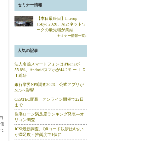
セミナー情報
【本日最終日】Interop
Tokyo 2026、AIとネットワ
ークの最先端が集結
セミナー情報一覧»
人気の記事
法人名義スマートフォンはiPhoneが
55.8%、Androidスマホが44.2％ ー ＩＣ
Ｔ総研
銀行業界NPS調査2023、公式アプリが
NPSへ影響
CEATEC開幕、オンライン開催で22日
まで
住宅ローン満足度ランキング発表―オ
由
リコン調査
評価
JCSI最新調査、QRコード決済はd払い
して
が満足度・推奨度で1位に