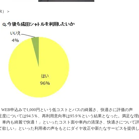
R）＞
！WEB申込みで1,000円という低コストとバスの綺麗さ、快適さに評価の声
については94.5％、再利用意向率は95.9％という結果となった。満足な理
、車内も綺麗で快適！」といったコスト面や車内の清潔さ、快適さについて
て欲しい」といった利用者の声をもとにダイヤ改正や新たなサービスを提供