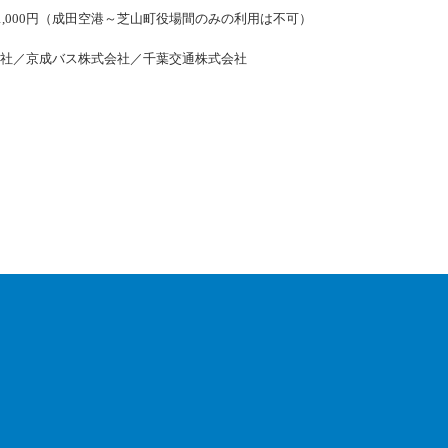
片道1,000円（成田空港～芝山町役場間のみの利用は不可）
越株式会社／京成バス株式会社／千葉交通株式会社
じゃらん編集部が選んだ 今年行ってみたいイル
位は
ミネーションスポットランキング、1位は「ハ
TOPページ
ウステンボス」！ »