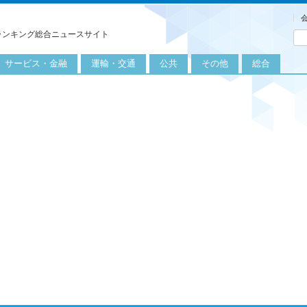
ランキング総合ニュースサイト
サービス・金融
運輸・交通
公共
その他
総合
旅行
自転車
公共団体
農業
保険
自動車
公益サービス
漁業
外食
鉄道
エネルギー
医療
レジャー
運輸
教育
不動産
航空
健康・美容
金融
船舶
労働・仕事
エンタメ