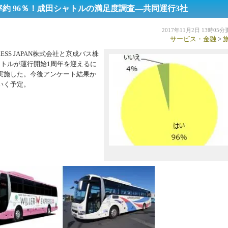
率約 96％！成田シャトルの満足度調査―共同運行3社
2017年11月2日 13時05
サービス・金融
>
ESS JAPAN株式会社と京成バス株
トルが運行開始1周年を迎えるに
実施した。今後アンケート結果か
いく予定。