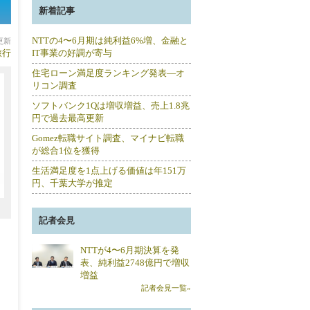
新着記事
NTTの4〜6月期は純利益6%増、金融と
分更新
旅行
IT事業の好調が寄与
住宅ローン満足度ランキング発表―オ
リコン調査
ソフトバンク1Qは増収増益、売上1.8兆
円で過去最高更新
Gomez転職サイト調査、マイナビ転職
が総合1位を獲得
生活満足度を1点上げる価値は年151万
円、千葉大学が推定
記者会見
NTTが4〜6月期決算を発
表、純利益2748億円で増収
増益
記者会見一覧»