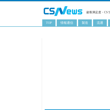
顧客満足度・CS
TOP
情報通信
製造
流通
スマートフォン
工業用品
コンビニ
タブレット
化粧品
卸
携帯電話
日用品
専門店
サーバ
食料飲料品
百貨店
PC
量販店
ITソリューション
通販
ネットワーク製品
アプリ
ITサービス
電子書籍