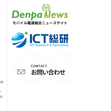
え外
す
川