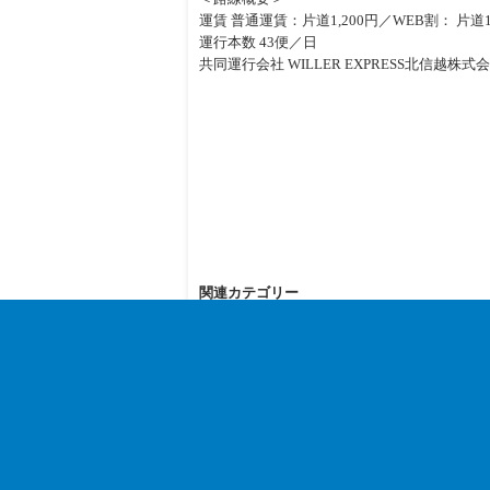
運賃 普通運賃：片道1,200円／WEB割： 
運行本数 43便／日
共同運行会社 WILLER EXPRESS北信
関連カテゴリー
旅行
« ブランド品買取店舗、顧客満足度第1
KOMEHYOーオリコン調査