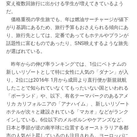
変え複数回旅行に出かける学生が増えてきているよう
だ。
価格重視の学生旅でも、年は燃油サーチャージが値下
がり基調にあるため、旅行予算もおさえられる傾向にあ
り、旅行先としては、定番であってもホテルやプランが
話題性に富むものであったり、SNS映えするような旅先
が選ばれている。
昨年からの伸び率ランキングでは、1位にベトナムの
新しいリゾートとして特に女性に人気の「ダナン」が入
り、2位には2016年 1月から成田より直行便が新規就航
したことで知られていなくてもったいない国といわれる
「ポーランド」や、以下、有名テーマパークのあるアメ
リカ カリフォルニアの「アナハイム」、新しいリゾート
ホテルが次々と建設されている「マカオ」などがランク
インしている。6位以下のメルボルンやケアンズなど、
日本と季節が逆の南半球に位置するオーストラリア各都
市の人気が上昇しているのも注目される。ヨーロッパに