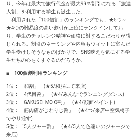
り、今年は最大で旅行代金が最大99％割引になる「旅達
人割」を利用する学生も誕生した。
利用された「100個割」のランキングでも、★5つ～
★4つの難易度の高い割引が上位にランクインしてお
り、学生のチャレンジ精神や価格に対するこだわりが感
じられる。割引のネーミングや内容もウィットに富んだ
学生受けしそうなものばかりで、SNS映えを気にする学
生たちの心をくすぐるのだろうか。
■ 100個割利用ランキング
1位：「和割」 (★5/和服にて来店)
2位：「4代目割」 (★4/みんなでランニングダンス)
3位：「GAKUSEI MO O割」 (★4/顔面ペイント)
4位：「筋肉痛がじわりじ割」 (★4つ/来店中空気椅子
でやり通す)
5位：「5人ジャー割」 (★4/5人で色違いのジャージで
来店)