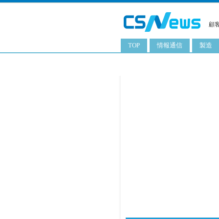
顧
TOP
情報通信
製造
スマートフォン
工業用
タブレット
化粧品
携帯電話
日用品
サーバ
食料飲
PC
ITソリューション
ネットワーク製品
アプリ
ITサービス
電子書籍