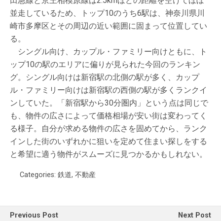
田急線と京王相模原線は2.5kmほどの距離を空けてほぼ
並走しているため、トップ10のうち6駅は、神奈川県川
崎市多摩区とその周辺の近い範囲に固まって位置してい
る。
シングル向け、カップル・ファミリー向けともに、ト
ップ10の駅のエリアに偏りが見られた今回のランキン
グ。シングル向けは新宿駅の北側の駅が多く、カップ
ル・ファミリー向けは新宿駅の西側の駅が多くランクイ
ンしていた。「新宿駅から30分圏内」という点は同じで
も、物件の広さによって価格相場が安い街は変わってく
る様子。自分が求める物件の広さを固めてから、ランク
インした街のいずれかに狙いを定めて住まい探しをする
と希望に適う物件がスムーズに見つかるかもしれない。
Categories:
鉄道
,
不動産
Previous Post
Next Post