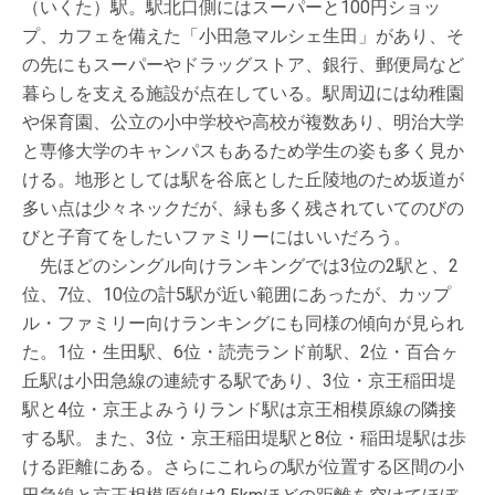
（いくた）駅。駅北口側にはスーパーと100円ショッ
プ、カフェを備えた「小田急マルシェ生田」があり、そ
の先にもスーパーやドラッグストア、銀行、郵便局など
暮らしを支える施設が点在している。駅周辺には幼稚園
や保育園、公立の小中学校や高校が複数あり、明治大学
と専修大学のキャンパスもあるため学生の姿も多く見か
ける。地形としては駅を谷底とした丘陵地のため坂道が
多い点は少々ネックだが、緑も多く残されていてのびの
びと子育てをしたいファミリーにはいいだろう。
先ほどのシングル向けランキングでは3位の2駅と、2
位、7位、10位の計5駅が近い範囲にあったが、カップ
ル・ファミリー向けランキングにも同様の傾向が見られ
た。1位・生田駅、6位・読売ランド前駅、2位・百合ヶ
丘駅は小田急線の連続する駅であり、3位・京王稲田堤
駅と4位・京王よみうりランド駅は京王相模原線の隣接
する駅。また、3位・京王稲田堤駅と8位・稲田堤駅は歩
ける距離にある。さらにこれらの駅が位置する区間の小