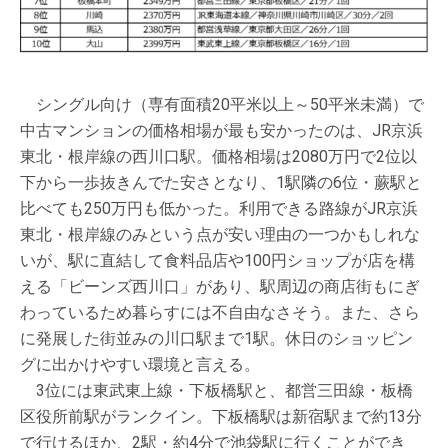
シングル向け（専有面積20平米以上～50平米未満）で
中古マンションの価格相場が最も安かったのは、JR京浜
東北・根岸線の西川口駅。価格相場は2080万円で2位以
下から一歩抜きんでた安さとなり、1駅隣の6位・蕨駅と
比べても250万円も低かった。利用できる路線がJR京浜
東北・根岸線のみという点が安い理由の一つかもしれな
いが、駅に直結して食料品店や100円ショップが店を構
える「ビーンズ西川口」があり、駅周辺の商店街もにぎ
わっているため暮らすには不自由なさそう。また、さら
に発展した街並みの川口駅まで1駅。休日のショッピン
グに出かけやすい環境と言える。
3位には東武東上線・下板橋駅と、都営三田線・板橋
区役所前駅がランクイン。下板橋駅は新宿駅まで約13分
で行けるほか、2駅・約4分で池袋駅に行くことができ