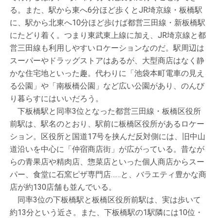
る。また、駅から東へ6分ほど歩くとJR埼京線・板橋駅
に、駅から北東へ10分ほど歩けば都営三田線・新板橋駅
にたどり着く。つまり東武東上線に加え、JR埼京線と都
営三田線も利用しやすいロケーションなのだ。駅周辺は
スーパーやドラッグストアはあるが、大型商店はなく静
かな住宅地といった趣。代わりに「池袋本町電車の見え
る公園」や「南板橋公園」など広い公園があり、のんび
り暮らすにはいいだろう。
下板橋駅と同率3位となった都営三田線・板橋区役所
前駅は、駅名のとおり、駅前に板橋区役所があるロケー
ション。区役所と国道17号を挟んだ反対側には、旧中山
道沿いを中心に「仲宿商店街」が広がっている。昔なが
らの青果店や精肉店、惣菜店といった個人商店からスー
パー、食堂に石窯ピザ専門店……と、バラエティ豊かな商
店が約130店舗も並んでいる。
同率3位の下板橋駅と板橋区役所前駅は、実は歩いて
約13分という近さ。また、下板橋駅の1駅隣には10位・