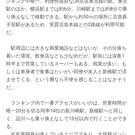
ンキング中唯一、利便性抜群なJR京浜東北線の駅。東京
駅のほか、横浜駅までは約6分、川崎駅までは約8分で乗
り換えなしで移動できる。駅から約50ｍの場所に京急新
子安駅があるため、実質京急本線との2路線が利用可能
だ。
駅周辺には大きな商業施設などはないが、その分落ち
着いた環境。飲食店なども少なめだが、駅前には深夜1
時半まで営業しているスーパーもある。残業が多い、も
しくは単身者で食事はたいがい同僚や友人と新橋駅で済
ませてくる、という層なら不便を感じることはなさそう
だ。
ランキング内で一番アクセスがいいのは、所要時間が
唯一20分を切る同率14位の新川崎駅。新橋駅へと同じ
く、品川へも乗り換えなしで15分以内で行くことができ
る。
近年再開発が進んでいるエリアであり、大規模マンシ