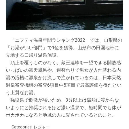
「ニフティ温泉年間ランキング2022」では、山形県の
「お湯がいい部門」で1位を獲得。山形市の田園地帯に
立地する日帰り温泉施設。
頭上を覆うものがなく、蔵王連峰を一望できる開放感
いっぱいの露天風呂や、週替わりで男女が入れ替わる内
湯の浴槽に源泉かけ流しで注がれているのは、日本天然
温泉審査機構の審査6項目中5項目で最高評価を得たとい
う上質なお湯。
強塩泉で刺激が強いため、3分以上は湯船に浸からな
いようにと推奨されるほど濃い温泉で、短時間でも体が
ポカポカになると地域の人に愛されているとのこと。
Categories:
レジャー