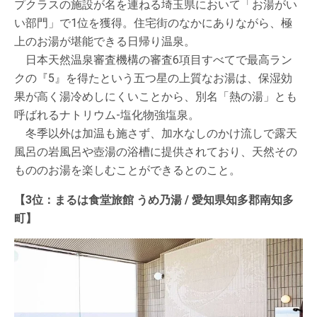
プクラスの施設が名を連ねる埼玉県において「お湯がい
い部門」で1位を獲得。住宅街のなかにありながら、極
上のお湯が堪能できる日帰り温泉。
日本天然温泉審査機構の審査6項目すべてで最高ラン
クの『5』を得たという五つ星の上質なお湯は、保湿効
果が高く湯冷めしにくいことから、別名「熱の湯」とも
呼ばれるナトリウム-塩化物強塩泉。
冬季以外は加温も施さず、加水なしのかけ流しで露天
風呂の岩風呂や壺湯の浴槽に提供されており、天然その
もののお湯を楽しむことができるとのこと。
【3位：まるは食堂旅館 うめ乃湯 / 愛知県知多郡南知多
町】