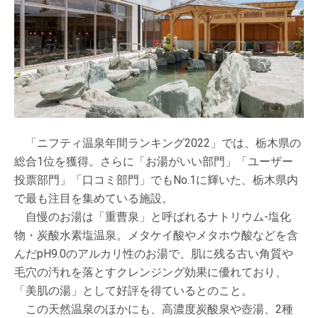
「ニフティ温泉年間ランキング2022」では、栃木県の
総合1位を獲得。さらに「お湯がいい部門」「ユーザー
投票部門」「口コミ部門」でもNo.1に輝いた、栃木県内
で最も注目を集めている施設。
自慢のお湯は「重曹泉」と呼ばれるナトリウム-塩化
物・炭酸水素塩温泉。メタケイ酸やメタホウ酸などを含
んだpH9.0のアルカリ性のお湯で、肌に残る古い角質や
毛穴の汚れを落とすクレンジング効果に優れており、
「美肌の湯」として好評を得ているとのこと。
この天然温泉のほかにも、高濃度炭酸泉や壺湯、2種