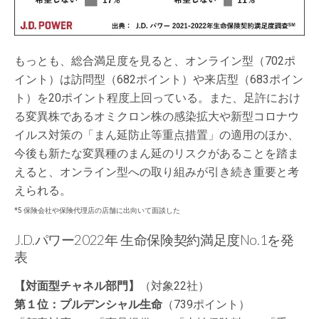
もっとも、総合満足度を見ると、オンライン型（702ポ
イント）は訪問型（682ポイント）や来店型（683ポイン
ト）を20ポイント程度上回っている。また、足許におけ
る変異株であるオミクロン株の感染拡大や新型コロナウ
イルス対策の「まん延防止等重点措置」の適用のほか、
今後も新たな変異種のまん延のリスクがあることを踏ま
えると、オンライン型への取り組みが引き続き重要と考
えられる。
*5 保険会社や保険代理店の店舗に出向いて面談した
J.D.パワー2022年 生命保険契約満足度No.1を発
表
【対面型チャネル部門】
（対象22社）
第１位：プルデンシャル生命
（739ポイント）