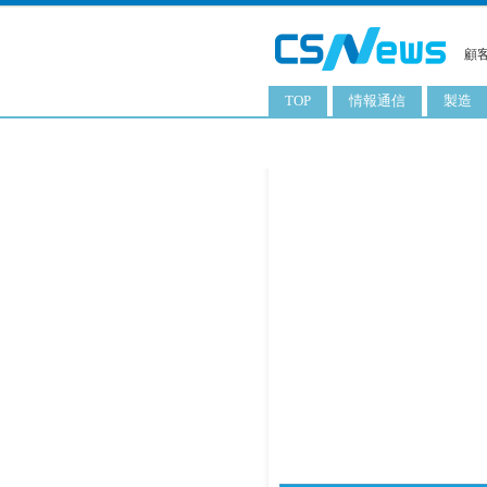
顧
TOP
情報通信
製造
スマートフォン
工業用
タブレット
化粧品
携帯電話
日用品
サーバ
食料飲
PC
ITソリューション
ネットワーク製品
アプリ
ITサービス
電子書籍