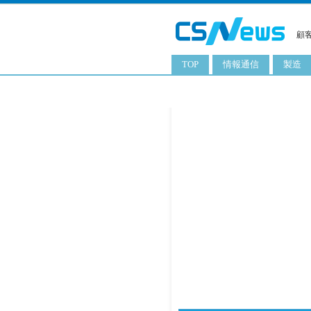
顧
TOP
情報通信
製造
スマートフォン
工業用
タブレット
化粧品
携帯電話
日用品
サーバ
食料飲
PC
ITソリューション
ネットワーク製品
アプリ
ITサービス
電子書籍