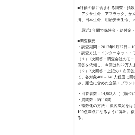
■評価の幅に含まれる調査・指数
アクサ生命、アフラック、かん
済、日本生命、明治安田生命、
最近3 年間で保険金・給付金
■調査概要
・調査期間：2017年9月27日～1
・調査方法：インターネット・モ
（１）1次回答：調査会社のモ
回答を依頼し、今回は約22万人
（２）2次回答：上記の１次回
て、各対象460～740人程度
み。順位に含めた企業・ブランド
・回答者数：14,903人（（順位
・質問数：約110問
・指数化の方法： 顧客満足をは
100点満点になるように算出。
る。