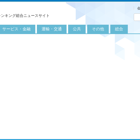
ランキング総合ニュースサイト
サービス・金融
運輸・交通
公共
その他
総合
旅行
自転車
公共団体
農業
保険
自動車
公益サービス
漁業
外食
鉄道
エネルギー
医療
レジャー
運輸
教育
不動産
航空
健康・美容
金融
船舶
労働・仕事
エンタメ