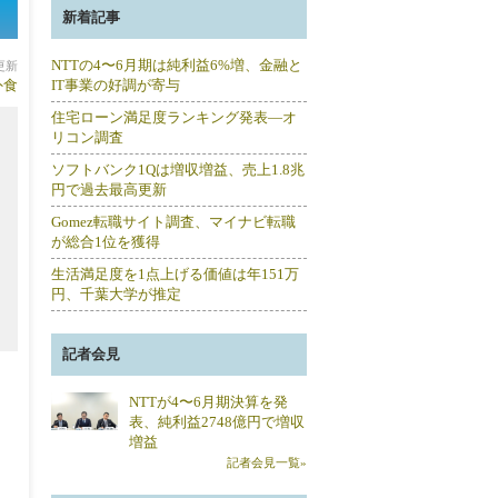
新着記事
NTTの4〜6月期は純利益6%増、金融と
分更新
外食
IT事業の好調が寄与
住宅ローン満足度ランキング発表―オ
リコン調査
ソフトバンク1Qは増収増益、売上1.8兆
円で過去最高更新
Gomez転職サイト調査、マイナビ転職
が総合1位を獲得
生活満足度を1点上げる価値は年151万
円、千葉大学が推定
記者会見
NTTが4〜6月期決算を発
表、純利益2748億円で増収
増益
記者会見一覧»