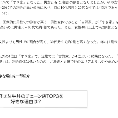
.1%で「すき家」となった。男女ともに3割超の割合となりましたが、やや女
20代での割合が高い傾向にあり、特に10代男性と20代女性では4割超であっ
なった。
た。圧倒的に男性での割合が高く、男性全体でみると「吉野家」が「すき家」
いのは男性50～60代で約4割であった。また、女性40代以上でも2割超とな
性よりも男性での割合が高く、30代男性で約2割と高くなった。4位は1割未
外の1位は「すき家」で、近畿では「吉野家」が1位という結果になった。
卯」は、割合自体は低いものの、北海道と近畿で他のエリアよりもやや高め
きな理由を一部紹介