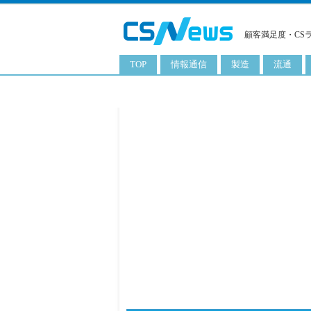
顧客満足度・CS
TOP
情報通信
製造
流通
スマートフォン
工業用品
コンビニ
タブレット
化粧品
卸
携帯電話
日用品
専門店
サーバ
食料飲料品
百貨店
PC
量販店
ITソリューション
通販
ネットワーク製品
アプリ
ITサービス
電子書籍