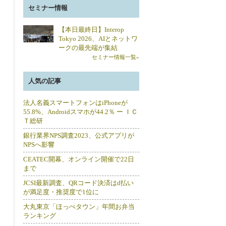
セミナー情報
【本日最終日】Interop
Tokyo 2026、AIとネットワ
ークの最先端が集結
セミナー情報一覧»
人気の記事
法人名義スマートフォンはiPhoneが
55.8%、Androidスマホが44.2％ ー ＩＣ
Ｔ総研
銀行業界NPS調査2023、公式アプリが
NPSへ影響
CEATEC開幕、オンライン開催で22日
まで
JCSI最新調査、QRコード決済はd払い
が満足度・推奨度で1位に
大丸東京「ほっぺタウン」年間お弁当
ランキング