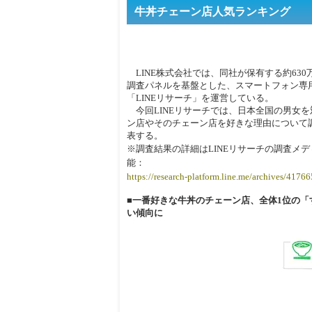
牛丼チェーン店人気ランキング
LINE株式会社では、同社が保有する約63
調査パネルを基盤とした、スマートフォン専
「LINEリサーチ」を運営している。
今回LINEリサーチでは、日本全国の男女
ン店やそのチェーン店を好きな理由について
表する。
※調査結果の詳細はLINEリサーチの調査メ
能：
https://research-platform.line.me/archives/4176
■一番好きな牛丼のチェーン店、全体1位の「す
い傾向に