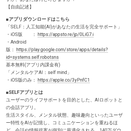
【自由記述】
■アプリダウンロードはこちら
「SELF：人工知能(AI)があなたの生活を完全サポート」
・iOS版 ：
https://appsto.re/jp/0LiG7.i
・Android
版：
https://play.google.com/store/apps/details?
id=systems.self.robotsns
基本無料(アプリ内課金有)
「メンタルケアAI：self mind」
・iOS版のみ：
https://apple.co/3yPnfC1
■SELFアプリとは
ユーザーのライフサポートを目的とした、AIロボットと
の会話アプリ。
生活スタイル、メンタル状態、趣味趣向といったユーザ
ー特性をAIが記憶し、コミュニケーションを重ねるほ
ど、会話や情報提案が個別に最適化される。140万ダウ