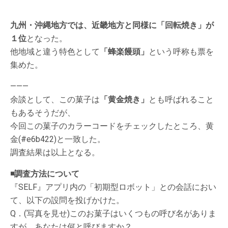
九州・沖縄地方では、近畿地方と同様に「回転焼き」が
１位
となった。
他地域と違う特色として
「蜂楽饅頭」
という呼称も票を
集めた。
———
余談として、この菓子は
「黄金焼き」
とも呼ばれること
もあるそうだが、
今回この菓子のカラーコードをチェックしたところ、黄
金(#e6b422)と一致した。
調査結果は以上となる。
◾️調査方法について
『SELF』アプリ内の「初期型ロボット」との会話におい
て、以下の設問を投げかけた。
Q．(写真を見せ)このお菓子はいくつもの呼び名がありま
すが、あなたは何と呼びますか？