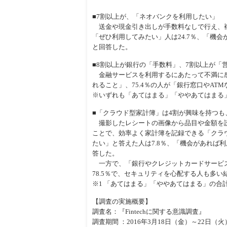
■7割以上が、「ネオバンクを利用したい」
送金や現金引き出しが手数料なしで行え、複
「ぜひ利用してみたい」人は24.7％、「機会
と回答した。
■8割以上が銀行の「手数料」、7割以上が「
金融サービスを利用するにあたって不満に感
れること」、75.4％の人が「銀行窓口やA
※いずれも「あてはまる」「ややあてはまる
■「クラウド型家計簿」は4割が興味を持つも
撮影したレシートの画像から品目や金額を読
ことで、効率よく家計簿を記録できる「クラ
たい」と答えた人は7.8％、「機会があれば利
答した。
一方で、「銀行やクレジットカードサービス
78.5％で、セキュリティを心配する人も多い
※1 「あてはまる」「ややあてはまる」の合
【調査の実施概要】
調査名：『Fintechに関する意識調査』
調査期間 ：2016年3月18日（金）～22日（火