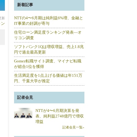
新着記事
NTTの4〜6月期は純利益6%増、金融と
分更新
ォン
IT事業の好調が寄与
住宅ローン満足度ランキング発表―オ
リコン調査
ソフトバンク1Qは増収増益、売上1.8兆
円で過去最高更新
Gomez転職サイト調査、マイナビ転職
が総合1位を獲得
生活満足度を1点上げる価値は年151万
円、千葉大学が推定
記者会見
NTTが4〜6月期決算を発
表、純利益2748億円で増収
増益
記者会見一覧»