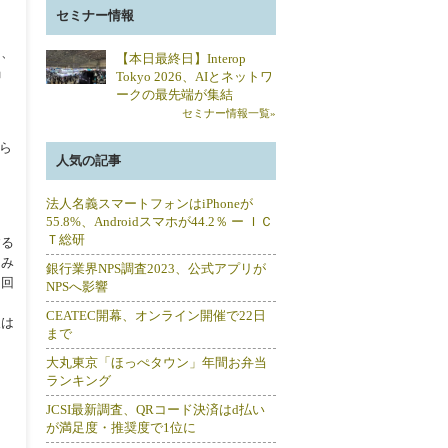
セミナー情報
を、
【本日最終日】Interop
」
Tokyo 2026、AIとネットワ
ークの最先端が集結
セミナー情報一覧»
ら
人気の記事
法人名義スマートフォンはiPhoneが
55.8%、Androidスマホが44.2％ ー ＩＣ
Ｔ総研
する
てみ
銀行業界NPS調査2023、公式アプリが
と回
NPSへ影響
CEATEC開幕、オンライン開催で22日
人は
まで
大丸東京「ほっぺタウン」年間お弁当
ランキング
JCSI最新調査、QRコード決済はd払い
が満足度・推奨度で1位に