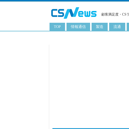
顧客満足度・CS
TOP
情報通信
製造
流通
スマートフォン
工業用品
コンビニ
タブレット
化粧品
卸
携帯電話
日用品
専門店
サーバ
食料飲料品
百貨店
PC
量販店
ITソリューション
通販
ネットワーク製品
アプリ
ITサービス
電子書籍