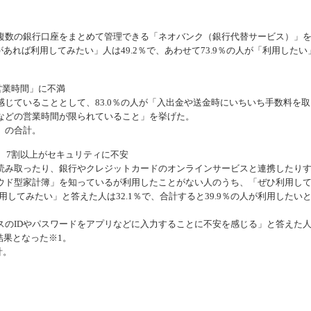
数の銀行口座をまとめて管理できる「ネオバンク（銀行代替サービス）」
があれば利用してみたい」人は49.2％で、あわせて73.9％の人が「利用したい
営業時間」に不満
じていることとして、83.0％の人が「入出金や送金時にいちいち手数料を取
TMなどの営業時間が限られていること」を挙げた。
」の合計。
、7割以上がセキュリティに不安
み取ったり、銀行やクレジットカードのオンラインサービスと連携したり
ウド型家計簿」を知っているが利用したことがない人のうち、「ぜひ利用し
用してみたい」と答えた人は32.1％で、合計すると39.9％の人が利用したい
のIDやパスワードをアプリなどに入力することに不安を感じる」と答えた
結果となった※1。
計。
）