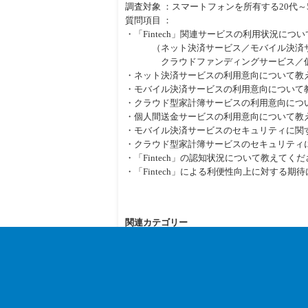
調査対象 ：スマートフォンを所有する20代～5
質問項目 ：
・「Fintech」関連サービスの利用状況につ
（ネット決済サービス／モバイル決済サー
クラウドファンディングサービス／仮
・ネット決済サービスの利用意向について教
・モバイル決済サービスの利用意向について
・クラウド型家計簿サービスの利用意向につ
・個人間送金サービスの利用意向について教
・モバイル決済サービスのセキュリティに関
・クラウド型家計簿サービスのセキュリティ
・「Fintech」の認知状況について教えてく
・「Fintech」による利便性向上に対する
関連カテゴリー
スマートフォン
金融
« マンガ好きが選んだ今大人気のマンガ
eBookJapanアワード2016発表