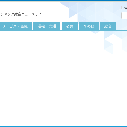
ランキング総合ニュースサイト
サービス・金融
運輸・交通
公共
その他
総合
旅行
自転車
公共団体
農業
保険
自動車
公益サービス
漁業
外食
鉄道
エネルギー
医療
レジャー
運輸
教育
不動産
航空
健康・美容
金融
船舶
労働・仕事
エンタメ