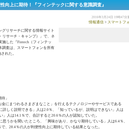
便性向上に期待！『フィンテックに関する意識調査』
2016年3月24日 19時47
情報通信
>
スマートフ
ングリサーチに関する情報サイト
ケティング・リサーチ・キャンプ）」で、ネ
施した『Fintech（フィンテッ
本調査は、スマートフォンを所有
施された。
期待」
お金にまつわるさまざまなこと」を行えるテクノロジーやサービスである
の人に詳しく説明できる」人は2.0％、「知っているが、説明はできない」人は
」人は14.1％で、合計すると20.6％の人が認知していた。
うに思うかを聞いたところ、「興味があり、かなり期待している」人は6.4％、
％で、28.4％の人が利便性向上に期待している結果となった。