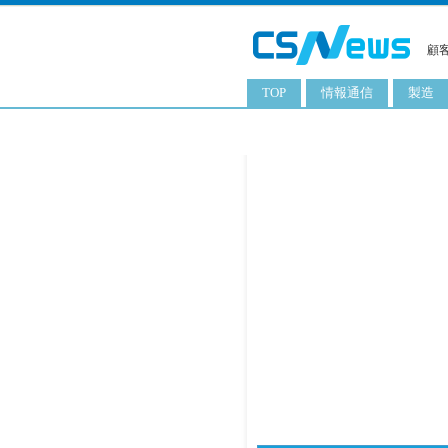
顧
TOP
情報通信
製造
スマートフォン
工業用
タブレット
化粧品
携帯電話
日用品
サーバ
食料飲
PC
ITソリューション
ネットワーク製品
アプリ
ITサービス
電子書籍