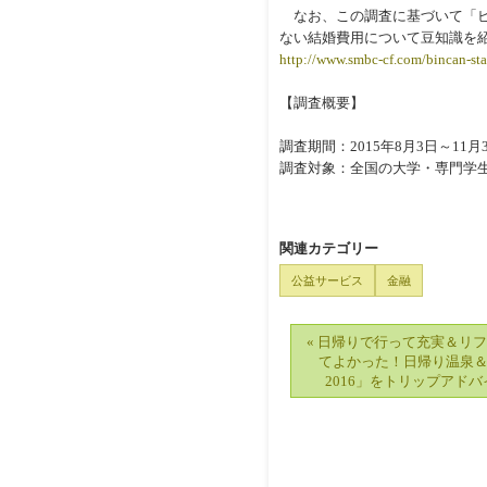
なお、この調査に基づいて「ビン
ない結婚費用について豆知識を
http://www.smbc-cf.com/bincan-st
【調査概要】
調査期間：2015年8月3日～1
調査対象：全国の大学・専門学生5
関連カテゴリー
公益サービス
金融
« 日帰りで行って充実＆リ
てよかった！日帰り温泉
2016」をトリップアド