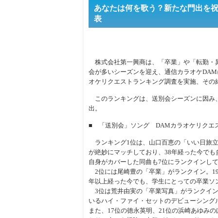
あなたは何を歌う？新たな門出を祝
表
株式会社第一興商は、「卒業」や「転勤・
会が多いシーズンを迎え、通信カラオケDA
オケリクエストランキング調査を実施、その
このランキングは、送別会シーズンに因み、「卒
出。
■ 「送別会」ソング DAMカラオケリクエ
ランキング1位は、山口百恵の「いい日旅立ち
が絶妙にマッチしており、38年経った今で
自身がカバーした同曲も7位にランクインし
2位には尾崎豊の「卒業」がランクイン。19
年以上経った今でも、学生にとっての卒業ソ
3位は荒井由実の「卒業写真」がランクイン
いるハイ・ファイ・セットのデビューシングル
また、17位の徳永英明、21位の浜崎あゆみ