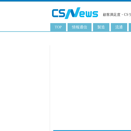
顧客満足度・CS
TOP
情報通信
製造
流通
スマートフォン
工業用品
コンビニ
タブレット
化粧品
卸
携帯電話
日用品
専門店
サーバ
食料飲料品
百貨店
PC
量販店
ITソリューション
通販
ネットワーク製品
アプリ
ITサービス
電子書籍