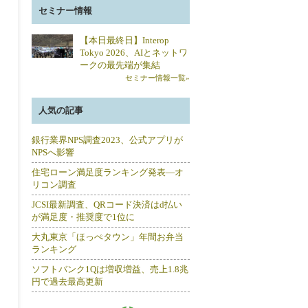
セミナー情報
【本日最終日】Interop
Tokyo 2026、AIとネットワ
ークの最先端が集結
セミナー情報一覧»
人気の記事
銀行業界NPS調査2023、公式アプリが
NPSへ影響
住宅ローン満足度ランキング発表―オ
リコン調査
JCSI最新調査、QRコード決済はd払い
が満足度・推奨度で1位に
大丸東京「ほっぺタウン」年間お弁当
ランキング
ソフトバンク1Qは増収増益、売上1.8兆
円で過去最高更新