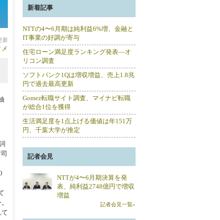
新着記事
NTTの4〜6月期は純利益6%増、金融と
IT事業の好調が寄与
分更新
タメ
住宅ローン満足度ランキング発表―オ
リコン調査
ソフトバンク1Qは増収増益、売上1.8兆
円で過去最高更新
Gomez転職サイト調査、マイナビ転職
抽
が総合1位を獲得
生活満足度を1点上げる価値は年151万
円、千葉大学が推定
詞
新司
記者会見
0
NTTが4〜6月期決算を発
表、純利益2748億円で増収
て
増益
ー。
記者会見一覧»
れて