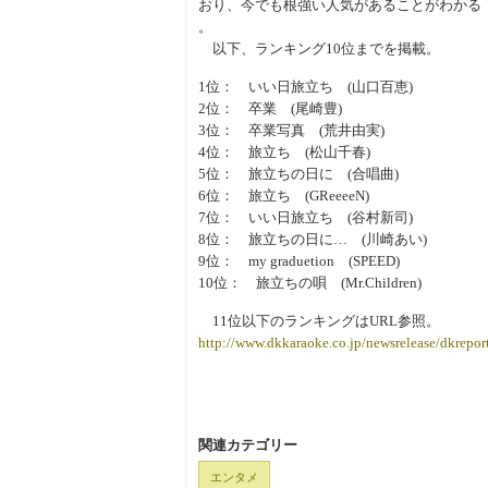
おり、今でも根強い人気があることがわかる
。
以下、ランキング10位までを掲載。
1位： いい日旅立ち (山口百恵)
2位： 卒業 (尾崎豊)
3位： 卒業写真 (荒井由実)
4位： 旅立ち (松山千春)
5位： 旅立ちの日に (合唱曲)
6位： 旅立ち (GReeeeN)
7位： いい日旅立ち (谷村新司)
8位： 旅立ちの日に… (川崎あい)
9位： my graduetion (SPEED)
10位： 旅立ちの唄 (Mr.Children)
11位以下のランキングはURL参照。
http://www.dkkaraoke.co.jp/newsrelease/dkrepor
関連カテゴリー
エンタメ