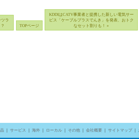
KDDIはCATV事業者と提携した新しい電気サー
ーツラ
ビス「ケーブルプラスでんき」を発表、おトク
！？
TOPページ
なセット割りも！ »
品
｜
サービス
｜
海外
｜
ローカル
｜
その他
｜
会社概要
｜
サイトマップ
｜