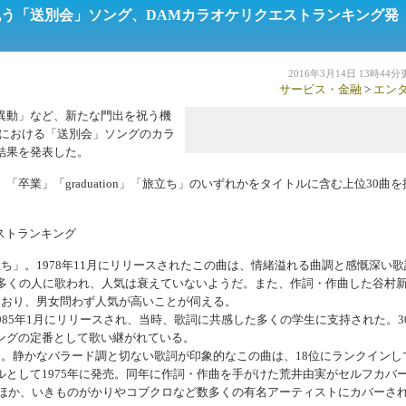
う「送別会」ソング、DAMカラオケリクエストランキング発
2016年3月14日 13時44
サービス・金融
>
エン
異動」など、新たな門出を祝う機
Mにおける「送別会」ソングのカラ
結果を発表した。
業」「graduation」「旅立ち」のいずれかをタイトルに含む上位30曲を
ストランキング
」。1978年11月にリリースされたこの曲は、情緒溢れる曲調と感慨深い歌
も多くの人に歌われ、人気は衰えていないようだ。また、作詞・作曲した谷村
ており、男女問わず人気が高いことが伺える。
85年1月にリリースされ、当時、歌詞に共感した多くの学生に支持された。3
ングの定番として歌い継がれている。
。静かなバラード調と切ない歌詞が印象的なこの曲は、18位にランクインし
として1975年に発売。同年に作詞・作曲を手がけた荒井由実がセルフカバ
のほか、いきものがかりやコブクロなど数多くの有名アーティストにカバーさ