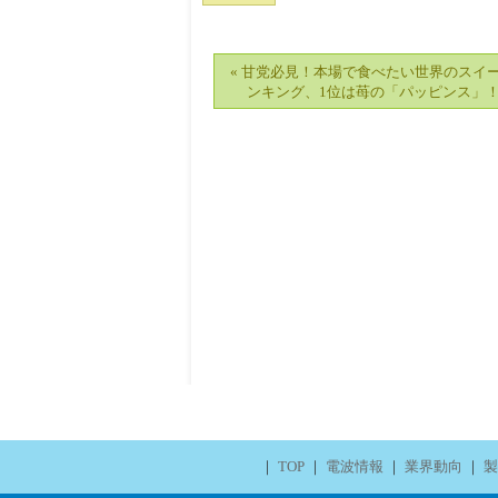
« 甘党必見！本場で食べたい世界のスイ
ンキング、1位は苺の「パッピンス」
｜
TOP
｜
電波情報
｜
業界動向
｜
製