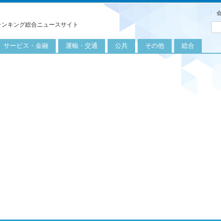
ランキング総合ニュースサイト
サービス・金融
運輸・交通
公共
その他
総合
旅行
自転車
公共団体
農業
保険
自動車
公益サービス
漁業
外食
鉄道
エネルギー
医療
レジャー
運輸
教育
不動産
航空
健康・美容
金融
船舶
労働・仕事
エンタメ