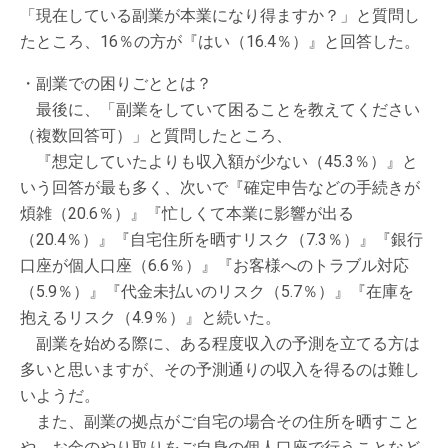
「現在している副業が本業になり得ますか？」と質問し
たところ、16％の方が『はい（16.4％）』と回答した。
・副業での困りごととは？
最後に、「副業をしていて困ることを教えてください
（複数回答可）」と質問したところ、
『想定していたよりも収入額が少ない（45.3％）』と
いう回答が最も多く、次いで『確定申告などの手続きが
煩雑（20.6％）』『忙しくて本業に影響が出る
（20.4％）』『自宅住所を晒すリスク（7.3％）』『銀行
口座が個人口座（6.6％）』『お客様へのトラブル対応
（5.9％）』『代金未払いのリスク（5.7％）』『在庫を
抱えるリスク（4.9％）』と続いた。
副業を始める際に、ある程度収入の予測を立てる方は
多いと思いますが、その予測通りの収入を得るのは難し
いようだ。
また、副業の拠点がご自宅の場合その住所を晒すこと
や、お金のやり取りをご自身の個人口座で行うことなど