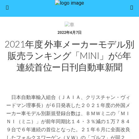
2022年4月7日
2021年度 外車メーカーモデル別
販売ランキング「MINI」が6年
連続首位ー日刊自動車新聞
日本自動車輸入組合（ＪＡＩＡ、クリスチャン・ヴィ
ードマン理事長）が６日発表した２０２１年度の外国メ
ーカー車モデル別新規登録台数は、ＢＭＷミニの「ＭＩ
ＮＩ（ミニ）」が前年同期比１４・３％減の１万７８４
９台で６年連続の首位となった。２１年６月に全面改良
したフォルクスワーゲン（ＶＷ）の「ゴルフ」が同２