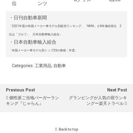
位
ンツ
・日刊自動車新聞
「
2021年度の外国メーカー車モデル別販売ランキング、「MINI」が6年連続首位 2
位は「ゴルフ」 日本自動車輸入組合
」
・日本自動車輸入組合
「
外国メーカー車モデル別トップ20の推移：年度
」
Categories:
工業用品
,
自動車
Previous Post
Next Post
個性派ご当地バーガーラン
グランピングが人気の宿ランキ
キング『じゃらん』
ングー楽天トラベル
Back to top