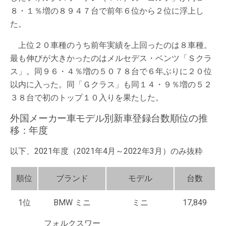
８・１％増の８９４７台で前年６位から２位に浮上し
た。
上位２０車種のうち前年実績を上回ったのは８車種。
最も伸びが大きかったのはメルセデス・ベンツ「Ｓクラ
ス」。同９６・４％増の５０７８台で６年ぶりに２０位
以内に入った。同「Ｇクラス」も同１４・９％増の５２
３８台で初のトップ１０入りを果たした。
外国メーカー車モデル別新車登録台数順位の推
移：年度
以下、2021年度（2021年4月～2022年3月）のみ抜粋
順位
ブランド
モデル
台数
1位
BMW ミニ
ミニ
17,849
フォルクスワー