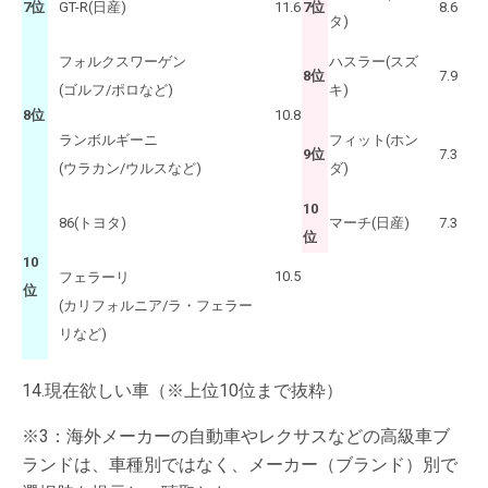
7位
GT-R(日産)
11.6
7位
8.6
タ)
フォルクスワーゲン
ハスラー(スズ
8位
7.9
(ゴルフ/ポロなど)
キ)
8位
10.8
ランボルギーニ
フィット(ホン
9位
7.3
(ウラカン/ウルスなど)
ダ)
10
86(トヨタ)
マーチ(日産)
7.3
位
10
10.5
フェラーリ
位
(カリフォルニア/ラ・フェラー
リなど)
14.現在欲しい車（※上位10位まで抜粋）
※3：海外メーカーの自動車やレクサスなどの高級車ブ
ランドは、車種別ではなく、メーカー（ブランド）別で