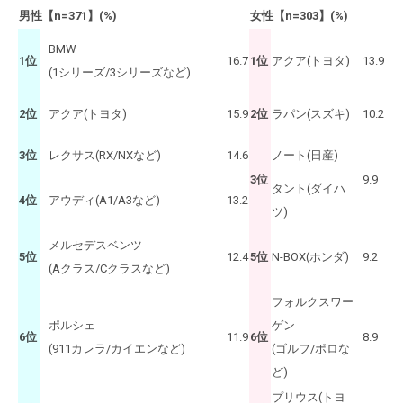
男性【n=371】(%)
女性【n=303】(%)
BMW
1位
16.7
1位
アクア(トヨタ)
13.9
(1シリーズ/3シリーズなど)
2位
アクア(トヨタ)
15.9
2位
ラパン(スズキ)
10.2
3位
レクサス(RX/NXなど)
14.6
ノート(日産)
3位
9.9
タント(ダイハ
4位
アウディ(A1/A3など)
13.2
ツ)
メルセデスベンツ
5位
12.4
5位
N-BOX(ホンダ)
9.2
(Aクラス/Cクラスなど)
フォルクスワー
ポルシェ
ゲン
6位
11.9
6位
8.9
(911カレラ/カイエンなど)
(ゴルフ/ポロな
ど)
プリウス(トヨ