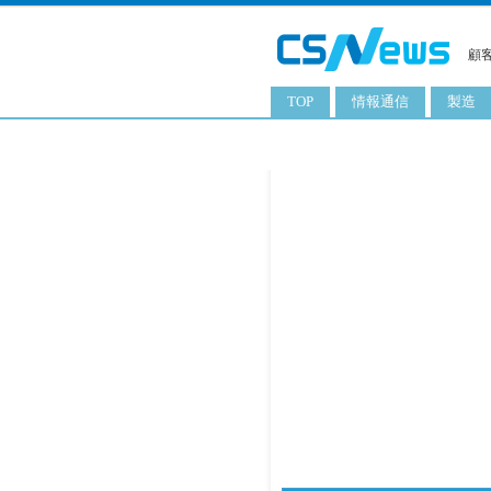
顧
TOP
情報通信
製造
スマートフォン
工業用
タブレット
化粧品
携帯電話
日用品
サーバ
食料飲
PC
ITソリューション
ネットワーク製品
アプリ
ITサービス
電子書籍